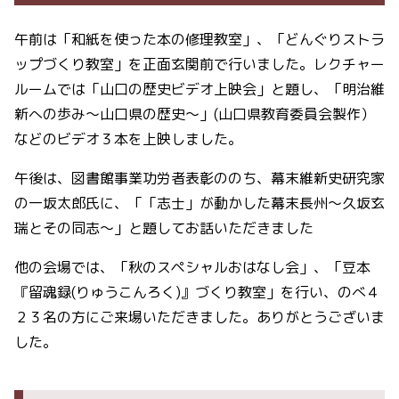
午前は「和紙を使った本の修理教室」、「どんぐりストラ
ップづくり教室」を正面玄関前で行いました。レクチャー
ルームでは「山口の歴史ビデオ上映会」と題し、「明治維
新への歩み～山口県の歴史～」(山口県教育委員会製作）
などのビデオ３本を上映しました。
午後は、図書館事業功労者表彰ののち、幕末維新史研究家
の一坂太郎氏に、「「志士」が動かした幕末長州～久坂玄
瑞とその同志～」と題してお話いただきました
他の会場では、「秋のスペシャルおはなし会」、「豆本
『留魂録(りゅうこんろく)』づくり教室」を行い、のべ４
２３名の方にご来場いただきました。ありがとうございま
した。