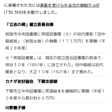
に来場された方には
表彰を受けられる方の御紹介.pdf
(739.3KB)をお配りしました。
「立志の碑」建立委員会様
岩国市中央図書館に帝国図書館（※）の初代館長「田中
稲城翁」（岩国出身）の胸像（１７５万円）を寄贈（平
成２８年度）
※「帝国図書館」は、現在の国立国会図書館の前身で、
明治３０年（1897年）に設立された。田中稲城は初代
館長となり、大正１０年（1921年）まで務めた。
カナダ友好協会 下関支部様
下関市立中央図書館に英語絵本を継続的に寄贈（平成１
５年度から累計約６６万円）
川野艶子様