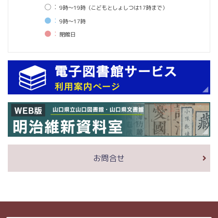
○：
9時〜19時（こどもとしょしつは17時まで）
●：
9時〜17時
●：
閉館⽇
お問合せ