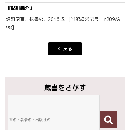
『鮎川義介』
堀雅昭著，弦書房，2016.3，[当館請求記号：Y289/A
98]
戻る
蔵書をさがす