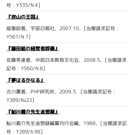
号：Y335/N 4]
『炭山の王国』
堀雅昭著，宇部日報社，2007.10，[当館請求記号：
Y567/N 7]
『藤田組の経営者群像』
佐藤英達著，中部日本教育文化会，2008.5，[当館請求
記号：Y560/N 8]
『夢はるかなる』
古川薫著，PHP研究所，2009.3，[当館請求記号：
Y289/Ku22]
『鮎川義介先生追想録』
鮎川義介先生追想録編纂刊行会編，1968，[当館請求記
号：Y289/A 98]