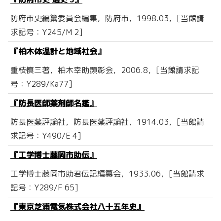
防府市史編纂委員会編集，防府市，1998.03，[当館請
求記号：Y245/M 2]
『柏木体温計と地域社会』
重枝慎三著，柏木幸助顕彰会，2006.8，[当館請求記
号：Y289/Ka77]
『防長医師薬剤師名鑑』
防長医薬評論社，防長医薬評論社，1914.03，[当館請
求記号：Y490/E 4]
『工学博士藤岡市助伝』
工学博士藤岡市助君伝記編纂会，1933.06，[当館請求
記号：Y289/F 65]
『東京芝浦電気株式会社八十五年史』