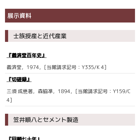
展示資料
士族授産と近代産業
『義済堂百年史』
義済堂，1974，[当館請求記号：Y335/K 4]
『切磋録』
三須 成懋著，森脇凖，1894，[当館請求記号：Y159/C
4]
笠井順八とセメント製造
『回顧七十年』