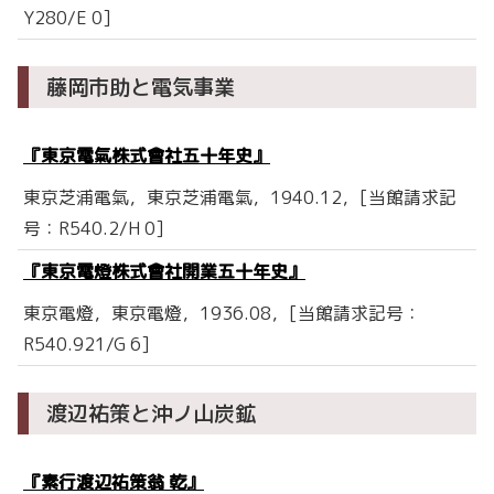
Y280/E 0]
藤岡市助と電気事業
『東京電氣株式會社五十年史』
東京芝浦電氣，東京芝浦電氣，1940.12，[当館請求記
号：R540.2/H 0]
『東京電燈株式會社開業五十年史』
東京電燈，東京電燈，1936.08，[当館請求記号：
R540.921/G 6]
渡辺祐策と沖ノ山炭鉱
『素行渡辺祐策翁 乾』