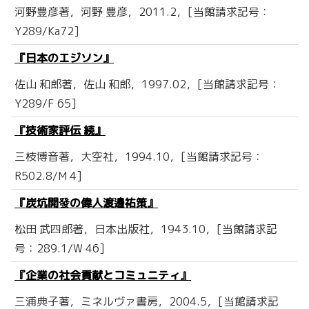
河野豊彦著，河野 豊彦，2011.2，[当館請求記号：
Y289/Ka72]
『日本のエジソン』
佐山 和郎著，佐山 和郎，1997.02，[当館請求記号：
Y289/F 65]
『技術家評伝 続』
三枝博音著，大空社，1994.10，[当館請求記号：
R502.8/M 4]
『炭坑開發の偉人渡邊祐策』
松田 武四郎著，日本出版社，1943.10，[当館請求記
号：289.1/W 46]
『企業の社会貢献とコミュニティ』
三浦典子著，ミネルヴァ書房，2004.5，[当館請求記