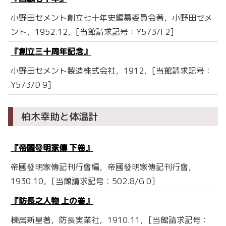
小野田セメント創立七十年史編纂委員会著，小野田セメ
ント，1952.12，[当館請求記号：Y573/I 2]
『創立三十周年記念』
小野田セメント製造株式会社，1912，[当館請求記号：
Y573/D 9]
柏木幸助と体温計
『帝國發明家傳 下卷』
帝國發明家傳記刊行會編，帝國發明家傳記刊行會，
1930.10，[当館請求記号：502.8/G 0]
『防長之人物 上の巻』
棟居新星著，防長実業社，1910.11，[当館請求記号：