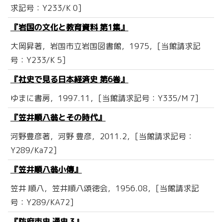
求記号：Y233/K 0]
『岩国の文化と教育資料 第1集』
大岡昇著，岩国市立岩国図書館，1975，[当館請求記
号：Y233/K 5]
『社史で見る日本経済史 第6巻』
ゆまに書房，1997.11，[当館請求記号：Y335/M 7]
『笠井順八翁とその時代』
河野豊彦著，河野 豊彦，2011.2，[当館請求記号：
Y289/Ka72]
『笠井順八翁小傳』
笠井 順八，笠井順八頌徳会，1956.08，[当館請求記
号：Y289/KA72]
『防府市史 通史 3』