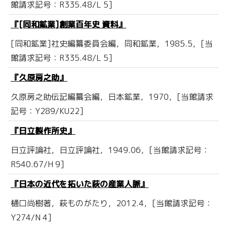
館請求記号：R335.48/L 5]
『[同和鉱業]創業百年史 資料』
[同和鉱業]社史編纂委員会編，同和鉱業，1985.5，[当
館請求記号：R335.48/L 5]
『久原房之助』
久原房之助伝記編纂会編，日本鉱業，1970，[当館請求
記号：Y289/KU22]
『日立製作所史』
日立評論社，日立評論社，1949.06，[当館請求記号：
R540.67/H 9]
『日本の近代を拓いた萩の産業人脈』
樋口尚樹著，萩ものがたり，2012.4，[当館請求記号：
Y274/N 4]