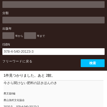
分類
出版年
年から
年まで
ISBN
フリーワードに戻る
検索
1件見つかりました。あと 2館。
今さら聞けない肥料の話きほんのき
農文協‖編
農山漁村文化協会
2020.5
978-4-540-20123-3