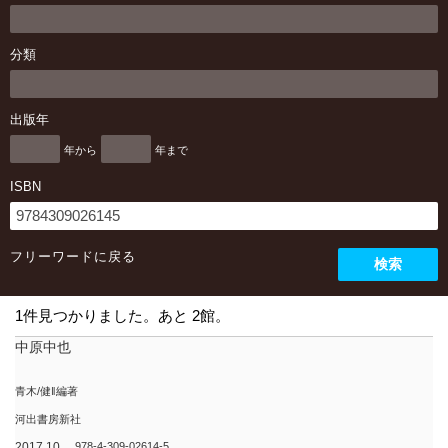
分類
出版年
年から
年まで
ISBN
フリーワードに戻る
検索
1件見つかりました。あと 2館。
中原中也
青木/健‖編著
河出書房新社
2017.10
978-4-309-02614-5