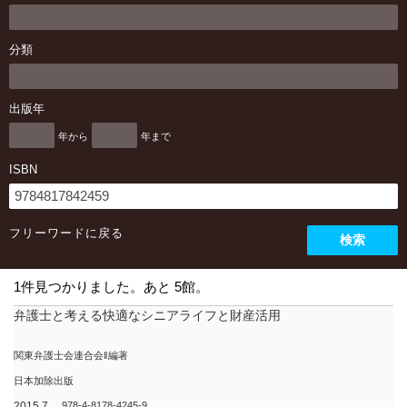
分類
出版年
年から
年まで
ISBN
フリーワードに戻る
検索
1件見つかりました。あと 1館。
弁護士と考える快適なシニアライフと財産活用
関東弁護士会連合会‖編著
日本加除出版
2015.7
978-4-8178-4245-9