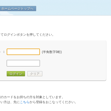
口県立山口図書館
ホームページトップへ
してログインボタンを押してください。
）
：
(半角数字9桁)
ログイン
クリア
館のカードをお持ちの方を対象としています。
ない方は、先に
こちら
から登録をおこなってください。