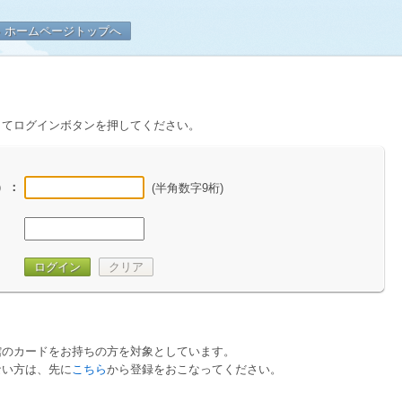
口県立山口図書館
ホームページトップへ
してログインボタンを押してください。
）
：
(半角数字9桁)
ログイン
クリア
館のカードをお持ちの方を対象としています。
ない方は、先に
こちら
から登録をおこなってください。