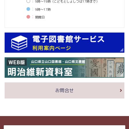
○：
9時〜19時（こどもとしょしつは17時まで）
●：
9時〜17時
●：
閉館⽇
お問合せ