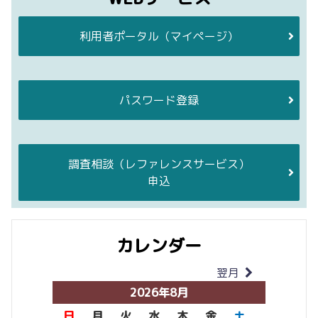
利用者ポータル
（マイページ）
パスワード登録
調査相談
（レファレンスサービス）
申込
カレンダー
翌月
当月
2026年8月
日
月
火
水
木
金
土
日
月