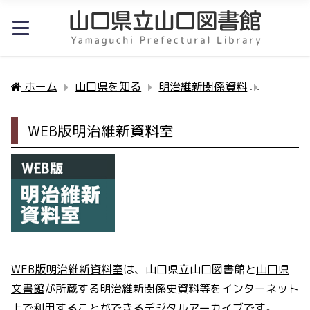
ホーム
山口県を知る
明治維新関係資料
WEB版
WEB版明治維新資料室
WEB版明治維新資料室
は、山口県立山口図書館と
山口県
文書館
が所蔵する明治維新関係史資料等をインターネット
上で利用することができるデジタルアーカイブです。