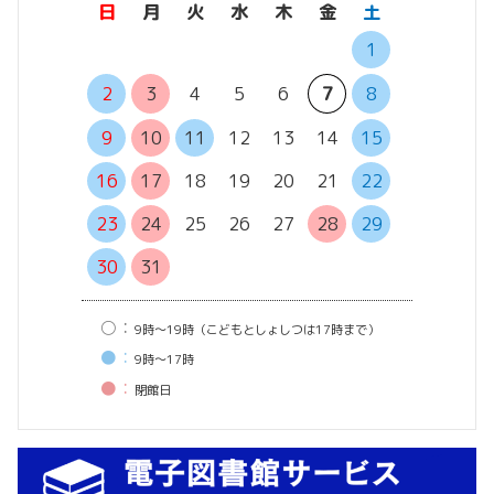
日
月
火
水
木
金
土
日
月
1
6
7
2
3
4
5
6
7
8
13
14
9
10
11
12
13
14
15
20
21
16
17
18
19
20
21
22
27
28
23
24
25
26
27
28
29
30
31
○：
9時〜19時（こどもとしょしつは17時まで）
●：
9時〜17時
●：
閉館⽇