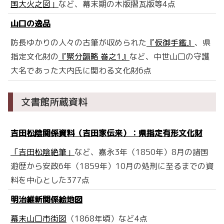
国大火之図」
など、幕末期の木版摺瓦版等4点
山口の逸品
防長ゆかりの人々の古筆が収められた
『仮御手鑑』
、県
指定文化財の
『聚分韻略 巻之1』
など、中世山口の守護
大名であった大内氏に関わる文化財6点
文書館所蔵資料
吉田松陰関係資料（吉田家伝来）：県指定有形文化財
「吉田松陰絶筆」
など、嘉永3年（1850年）8月の諸国
遊歴から安政6年（1859年）10月の処刑に至るまでの資
料を中心とした377点
明治維新関係絵地図
幕末山口市街図
（1868年頃）など4点