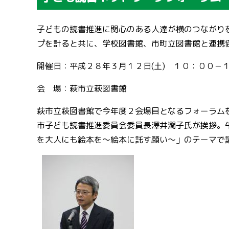
子どもの読書推進に関心のある人達が横のつながり
プを計ると共に、学校図書館、市町立図書館と連携
開催日：平成２８年３月１２日(土) １０：００－
会 場：萩市立萩図書館
萩市立萩図書館で今年度２会場目となるフォーラム
市子ども読書推進委員会委員長澤井潤子氏が挨拶。
を大人にも絵本を～絵本に託す願い～」のテーマで