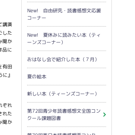
New! 自由研究・読書感想文応援
コーナー
て講演
ごした
New! 夏休みに読みたい本（ティ
み聞か
ーンズコーナー）
作品に
おはなし会で紹介した本（７月）
を有田
うに』
夏の絵本
新しい本（ティーンズコーナー）
れぞれ
第72回青少年読書感想文全国コン
された
クール課題図書
み聞か