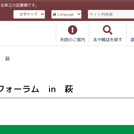
ある県立の図書館です。
文字サイズ
Language
利用のご案内
本や雑誌を探す
n 萩
ォーラム in 萩
ム