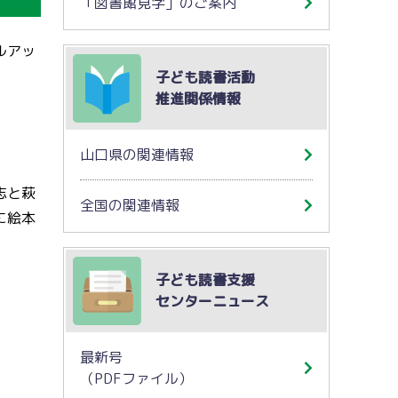
「図書館見学」のご案内
ルアッ
子ども読書活動
推進関係情報
山口県の関連情報
志と萩
全国の関連情報
に絵本
子ども読書支援
センターニュース
最新号
（PDFファイル）