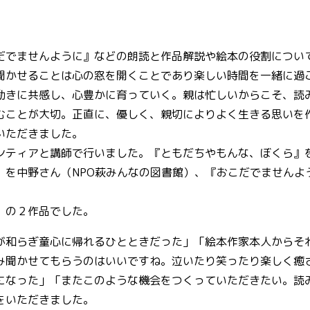
だでませんように』などの朗読と作品解説や絵本の役割につい
聞かせることは心の窓を開くことであり楽しい時間を一緒に過
動きに共感し、心豊かに育っていく。親は忙しいからこそ、読
むことが大切。正直に、優しく、親切によりよく生きる思いを
いただきました。
ンティアと講師で行いました。『ともだちやもんな、ぼくら』
』を中野さん（NPO萩みんなの図書館）、『おこだでませんよ
』の２作品でした。
が和らぎ童心に帰れるひとときだった」「絵本作家本人からそ
み聞かせてもらうのはいいですね。泣いたり笑ったり楽しく癒
になった」「またこのような機会をつくっていただきたい。読
をいただきました。