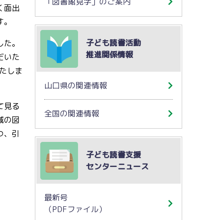
「図書館見学」のご案内
く面出
す。
子ども読書活動
した。
推進関係情報
だいた
たしま
山口県の関連情報
て見る
全国の関連情報
域の図
つ、引
子ども読書支援
センターニュース
最新号
（PDFファイル）