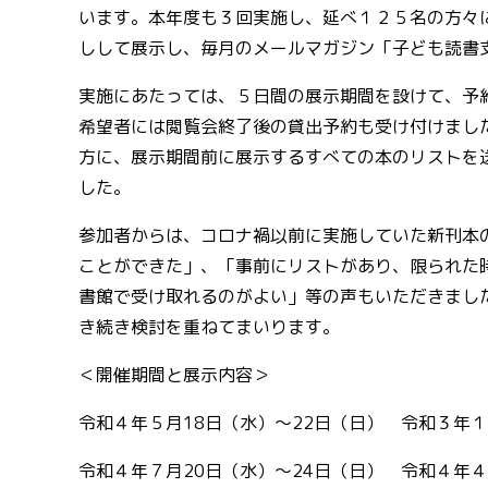
います。本年度も３回実施し、延べ１２５名の方々
しして展示し、毎月のメールマガジン「子ども読書
実施にあたっては、５日間の展示期間を設けて、予
希望者には閲覧会終了後の貸出予約も受け付けまし
方に、展示期間前に展示するすべての本のリストを
した。
参加者からは、コロナ禍以前に実施していた新刊本
ことができた」、「事前にリストがあり、限られた
書館で受け取れるのがよい」等の声もいただきまし
き続き検討を重ねてまいります。
＜開催期間と展示内容＞
令和４年５月
18
日（水）～
22
日（日） 令和３年１
令和４年７月
20
日（水）～
24
日（日） 令和４年４