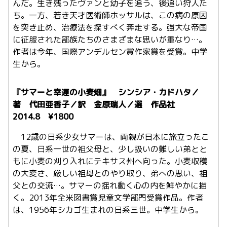
んだ。生き残ったヴァンと幼子を追う、後追い狩人た
ち。一方、若き天才医術師ホッサルは、この病の原因
を突き止め、治療法を探すべく奔走する。強大な帝国
に征服された部族たちのさまざまな思いが重なり…。
作者は今年、国際アンデルセン賞作家賞を受賞。中学
生から。
『サマーと幸運の小麦畑』 シンシア・カドハタ／
著 代田亜香子／訳 金原瑞人／選 作品社
2014.8 ¥1800
12歳の日系少女サマーは、両親が日本に旅立ったこ
の夏、日系一世の祖父母と、少し扱いの難しい弟とと
もに小麦の刈り入れにテキサス州へ向った。小麦収穫
の大変さ、厳しい祖母とのやり取り、弟への思い、祖
父との交流…。サマーの揺れ動く心の内を鮮やかに描
く。2013年全米図書賞児童文学部門受賞作品。作者
は、1956年シカゴ生まれの日系三世。中学生から。