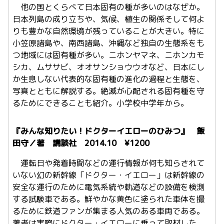
他の国とくらべて日本固有の種が多いのはなぜか。
日本列島の成り立ちや、気候、植生の関係そして何よ
りも豊かな自然環境が残っていることが大きい。特に
小笠原諸島や、南西諸島、沖縄など独自の生態系をも
つ地域には固有種が多い。ニホンヤマネ、ニホンカモ
シカ、ムササビ、オオサンショウウオなど、日本にし
か生息しない代表的な固有種の進化の過程と生態を、
写真とともに解説する。絶滅が心配される固有種を守
るためにできることも紹介。小学校中学年から。
『みんな知りたい！ドクターイエローのひみつ』 飯
田守／著 講談社 2014.10 ¥1200
運転日や発着時間などの運行情報が何も知らされて
いない幻の新幹線「ドクター・イエロー」は新幹線の
安全な運行のために電気系統や軌道などの設備を検測
する試験車である。鮮やかな黄色に塗られた車体を撮
るために鉄道ファンが集まる人気のある車両である。
著者は実際にドクター・イエローに乗って取材した。