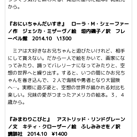
から。
『おにいちゃんだいすき』 ローラ・M・シェーファー
／作 ジェシカ・ミザーヴ／絵 垣内磯子／訳 フレ
ーベル館 2014.10 \1300
ミアは大好きなお兄ちゃんと遊びたいけれど、相手
にして貰えない。だから一人で絵をかいて、画家にな
ってみたり、踊ってバレリーナになってみたりと、空
想の世界へと繰り出す。すると、いつの間にかお兄ち
ゃんを巻き込んで、２人で海賊や勇者となり大冒険
へ…。実際に遊ぶ姿と、空想の世界が描かれる対比も
楽しい。兄妹の愛がつまったアメリカの絵本。３，４
歳から。
『みまわりこびと』 アストリッド・リンドグレーン
／文 キティ・クローザー／絵 ふしみみさを／訳
講談社 2014.10 ¥1400