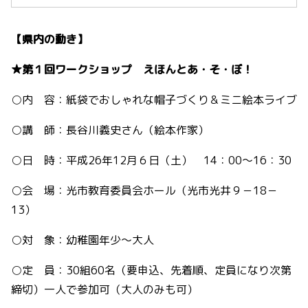
【県内の動き】
★第１回ワークショップ えほんとあ・そ・ぼ！
○内 容：紙袋でおしゃれな帽子づくり＆ミニ絵本ライブ
○講 師：長谷川義史さん（絵本作家）
○日 時：平成26年12月６日（土） 14：00～16：30
○会 場：光市教育委員会ホール（光市光井９－18－
13）
○対 象：幼稚園年少～大人
○定 員：30組60名（要申込、先着順、定員になり次第
締切）一人で参加可（大人のみも可）