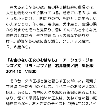
凍えるような冬の夜。雪の降り積む森の農場では、
人も動物もぐっすり眠っている。起きているのは、年
とった小人だけ。月明かりの中、朴訥とした愛らしい
小人はひとり、羊小屋、馬小屋、犬小屋と、農場の隅
から隅までをそっと見回り、雪にてんてんと小さな足
跡を残しながら、生き物達に小人の言葉で語りか
け…。静謐な冬の夜に寄り添う、クリスマス絵本。
５，６歳から。
『お金のない王女のおはなし』 アーシュラ・ジョー
ンズ／文 サラ・ギブ／絵 石井睦美／訳 BL出版
2014.10 \1800
その昔、父の王様と猫と暮らす王女がいた。雨漏り
する城に穴だらけのドレス。１ペニーのお金さえない
始末。ある日、国中の人々が城のお茶会に来ることに
なり、慌てて準備を始めた王女は、訪ねてきた若い庭
師を雇うが…。おとぎ話のテイストに現代的なスパイ