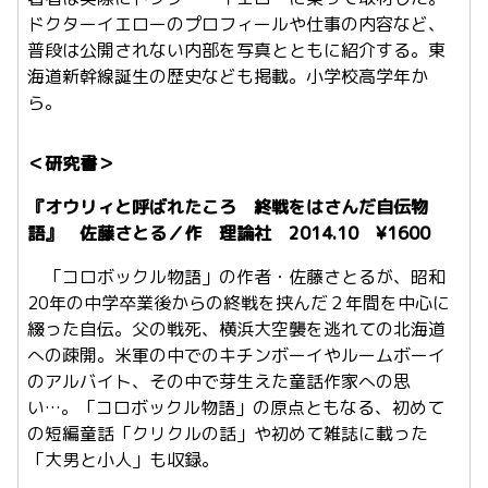
ドクターイエローのプロフィールや仕事の内容など、
普段は公開されない内部を写真とともに紹介する。東
海道新幹線誕生の歴史なども掲載。小学校高学年か
ら。
＜研究書＞
『オウリィと呼ばれたころ 終戦をはさんだ自伝物
語』 佐藤さとる／作 理論社 2014.10 ¥1600
「コロボックル物語」の作者・佐藤さとるが、昭和
20年の中学卒業後からの終戦を挟んだ２年間を中心に
綴った自伝。父の戦死、横浜大空襲を逃れての北海道
への疎開。米軍の中でのキチンボーイやルームボーイ
のアルバイト、その中で芽生えた童話作家への思
い…。「コロボックル物語」の原点ともなる、初めて
の短編童話「クリクルの話」や初めて雑誌に載った
「大男と小人」も収録。