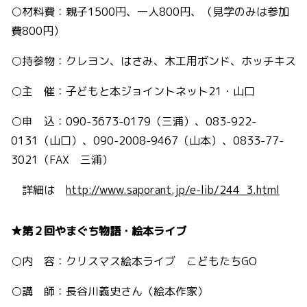
○材料費：親子1500円、一人800円、（見学のみは参加
費800円）
○持参物：クレヨン、はさみ、木工用ボンド、ホッチキス
○主 催：子どもと本ジョイントネット21・山口
○申 込：090-3673-0179（三浦）、083-922-
0131（山口）、090-2008-9467（山本）、0833-77-
3021（FAX 三浦）
詳細は
http://www.saporant.jp/e-lib/244_3.html
★第２回やまぐち物語・絵本ライブ
○内 容：クリスマス絵本ライブ こどもたちGO
○講 師：長谷川義史さん（絵本作家）