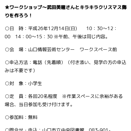
★ワークショップ～武田美穂さんとキラキラクリスマス飾
りを作ろう！
○日 時：平成26年12月14日(日) 10：30～12：
00 14：00～15：30 ※午前、午後は同じ内容。
○会 場：山口情報芸術センター ワークスペース前
○申込方法：電話（先着順）（付き添い、見学の方の申込
みは不要です）
○対 象：小学生
○定 員：各回20名程度 ※作業スペースに余裕がある
場合、当日参加も受け付けます。
○参加料：無料
○問合せ・申込：山口市立中央図書館 083-901-