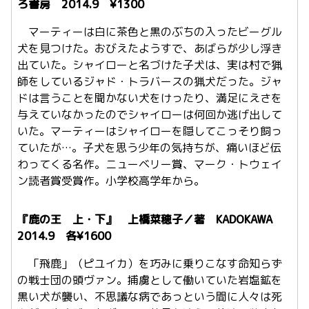
ろ書房 2014.9 ¥1300
マーティーは白に茶色と黒のぶちの入ったビーグル
犬を見つけた。おびえたようすで、あばらが少し浮き
出ていた。シャイローと名づけた子犬は、実は村で猟
師をしているジャド・トラバースの猟犬だった。ジャ
ドは言うことを聞かない犬をけったり、満足にえさを
与えていなかったのでシャイローは何回か逃げ出して
いた。マーティーはシャイローを隠してこっそり飼っ
ていたが…。子犬を思う少年の気持ちが、痛いほど伝
わってくる名作。ニューベリー賞、マーク・トウェイ
ン読者賞受賞作。小学校高学年から。
『鹿の王 上・下』 上橋菜穂子／著 KADOKAWA
2014.9 各¥1600
「飛鹿」（ピユイカ）を巧みに乗りこなす命知らず
の戦士団の頭ヴァン。捕虜として働いていた岩塩鉱を
黒い犬が襲い、不思議な病であっという間に人々は死