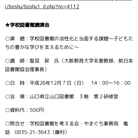
i/boshu/boshu1_d.php?no=4112
★学校図書館講演会
○演 題：学校図書館の活性化と当面する課題～子どもた
ちの豊かな学びを支えるために～
○講 師：塩見 昇 氏（大阪教育大学名誉教授、前日本
図書館協会理事長）
○日 時：平成26年12月７日（日） 14：00～16：00
○会 場：山口県立山口図書館 ３階 第２研修室
○資料代：500円
○問合せ：学校図書館を考える会・やまぐち事務局 電
話 0835-21-3643（藤村）