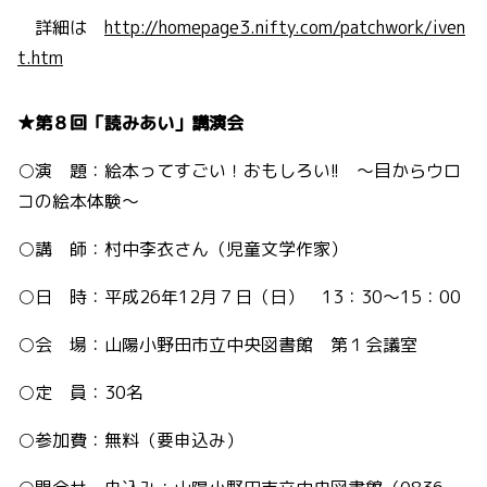
詳細は
http://homepage3.nifty.com/patchwork/iven
t.htm
★第８回「読みあい」講演会
○演 題：絵本ってすごい！おもしろい!! ～目からウロ
コの絵本体験～
○講 師：村中李衣さん（児童文学作家）
○日 時：平成26年12月７日（日） 13：30～15：00
○会 場：山陽小野田市立中央図書館 第１会議室
○定 員：30名
○参加費：無料（要申込み）