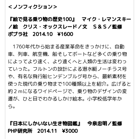
＜ノンフィクション＞
『絵で見る乗り物の歴史100』 マイク・レマンスキー
／絵 クリス・オックスレード／文 Ｓ＆Ｓ／監修
ポプラ社 2014.10 ¥1600
1760年代から始まる産業革命をきっかけに、自動
車、列車、航空機、船そしてボートなど多くの乗り物
によってより速く、より遠くへと人類の生活は変わっ
ていった。フルトンの設計による潜水艇ノーチラス号
や、有名な飛行船ヒンデンブルグ号から、最新素材を
使った現代の乗り物まで100種類以上を紹介。広げると
約２ｍになるワイドページで、乗り物のデザインの変
遷が、ひと目でわかるしかけ絵本。小学校低学年か
ら。
『日本にしかいない生き物図鑑』 今泉忠明／監修
PHP研究所 2014.11 ¥3000