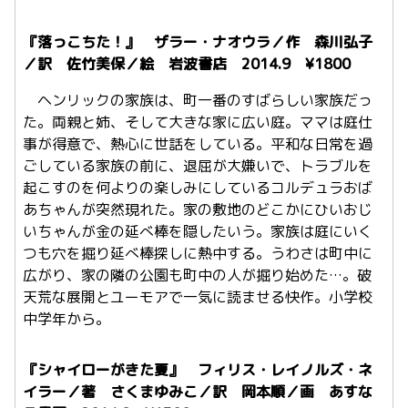
『落っこちた！』 ザラー・ナオウラ／作 森川弘子
／訳 佐竹美保／絵 岩波書店 2014.9 ¥1800
ヘンリックの家族は、町一番のすばらしい家族だっ
た。両親と姉、そして大きな家に広い庭。ママは庭仕
事が得意で、熱心に世話をしている。平和な日常を過
ごしている家族の前に、退屈が大嫌いで、トラブルを
起こすのを何よりの楽しみにしているコルデュラおば
あちゃんが突然現れた。家の敷地のどこかにひいおじ
いちゃんが金の延べ棒を隠したいう。家族は庭にいく
つも穴を掘り延べ棒探しに熱中する。うわさは町中に
広がり、家の隣の公園も町中の人が掘り始めた…。破
天荒な展開とユーモアで一気に読ませる快作。小学校
中学年から。
『シャイローがきた夏』 フィリス・レイノルズ・ネ
イラー／著 さくまゆみこ／訳 岡本順／画 あすな