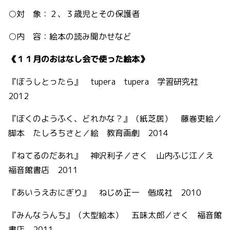
○対 象：２、３歳児とその保護者
○内 容：絵本の読み聞かせなど
《１１月のおはなし会で使った絵本》
『ぼうしとったら』 tupera tupera 学習研究社
2012
『ぼくのようふく、どれかな？』（紙芝居） 藤巻吏絵／
脚本 たしろちさと／絵 教育画劇 2014
『ねてるのだあれ』 神沢利子／さく 山内ふじ江／え
福音館書店 2011
『あいうえおにぎり』 ねじめ正一 偕成社 2010
『みんなうんち』（大型絵本） 五味太郎／さく 福音館
書店 2011