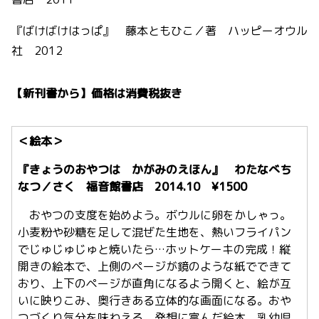
『ばけばけはっぱ』 藤本ともひこ／著 ハッピーオウル
社 2012
【新刊書から】価格は消費税抜き
＜絵本＞
『きょうのおやつは かがみのえほん』 わたなべち
なつ／さく 福音館書店 2014.10 ¥1500
おやつの支度を始めよう。ボウルに卵をかしゃっ。
小麦粉や砂糖を足して混ぜた生地を、熱いフライパン
でじゅじゅじゅと焼いたら…ホットケーキの完成！縦
開きの絵本で、上側のページが鏡のような紙でできて
おり、上下のページが直角になるよう開くと、絵が互
いに映りこみ、奥行きある立体的な画面になる。おや
つづくり気分を味わえる、発想に富んだ絵本。乳幼児