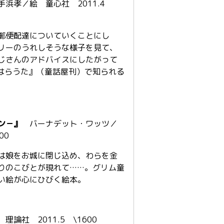
浜孝／絵 童心社 2011.4
郵便配達についていくことにし
リーのうれしそうな様子を見て、
じさんのアドバイスにしたがって
はらうた』（童話屋刊）で知られる
ン－』
バーナデット・ワッツ／
00
は娘をお城に閉じ込め、わらを金
りのこびとが現れて……。グリム童
い絵が心にひびく絵本。
社 2011.5 \1600