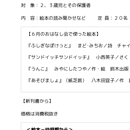
対 象：２、３歳児とその保護者
内 容：絵本の読み聞かせなど 定 員：２０名
【６月のおはなし会で使った絵本】
『ふしぎなぽけっと』 まど･みちお／詩 チャイ
『サンドイッチサンドイッチ』 小西英子／さく 
『うんこ』 みやにしたつや／作・絵 鈴木出版 
『あそびましょ』（紙芝居） 八木田宜子／作 童
【新刊書から】
価格は消費税抜き
＜絵本－幼児期から＞