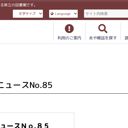
ある県立の図書館です。
文字サイズ
Language
利用のご案内
本や雑誌を探す
5
ュースNo.85
ュースＮｏ
.
８５