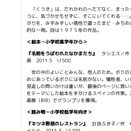
「くうき」は、だれかれのへだてなく、まった
うに、気づかせもせずに、そこにいてくれる……
がりを、みずみずしい感性で謳ったまど・みちお
的な一冊。詩は１９７５年の作品。
＜絵本－小学校高学年から＞
『名前をうばわれたなかまたち』
タシエス／作
房 2011.5 \1500
世の中のよいことみんな、他人のため。ボクの
めにあっているボクには名前がない。犠牲者、い
見返しの問いかけは重いが、最後のページに救い
をテーマにした絵本を手がけるスペインの作家。2
画展（BIB）でグランプリを獲得。
＜読み物－小学校低学年向き＞
『キツネ野原のレストラン』
計良ふき子／作 
イルド 2011.3 \1200