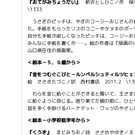
『おてがみちょうだい』
新沢としひこ／作 保手
\1333
うさぎのピッチは、やぎのコージーおじさんの
た。手紙をもらったリスのコニーやタヌキのポー
自分も手紙が欲しくなったピッチは、コージーお
みんなに手紙を書くが……。絵の作者は『版画の
山口県在住の版画家。
＜絵本－５，６歳から＞
『金をつむぐこびと－ルンペルシュティルツヒェ
絵 ささきたづこ／訳 西村書店 2011.2 \13
わらを金に紡ぐことができると聞いて、王さま
に紡ぐように命じる。困り果てた娘の前に、ひと
話を多く手掛けるバーナデット・ワッツのやさし
＜絵本－小学校低学年から＞
『くうき』
まどみちお／詩 ささめやゆき／え 理論