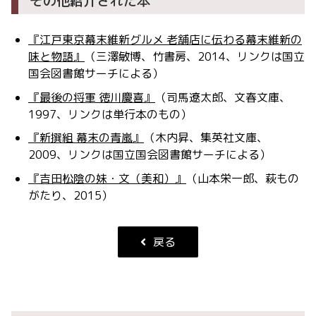
その他紹介された本
『江戸東京幕末維新グルメ 老舗店に伝わる幕末維新の
味と物語』
（三澤敏博、竹書房、2014、リンクは国立
国会図書館サーチによる）
『最後の将軍 徳川慶喜』
（司馬遼太郎、文春文庫、
1997、リンクは単行本のもの）
『新撰組 幕末の青嵐』
（木内昇、集英社文庫、
2009、リンクは国立国会図書館サーチによる）
『吉田松陰の妹・文（美和）』
（山本栄一郎、萩もの
がたり、2015）
戻る