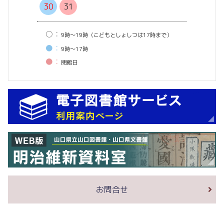
30
31
○：
9時〜19時（こどもとしょしつは17時まで）
●：
9時〜17時
●：
閉館⽇
お問合せ