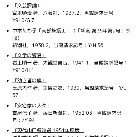
『文芸評論』
宮本顕治 著，六芸社，1937.2，当館請求記号：
Y910/G 7
中本たか子「南部鉄瓶工」（『新潮 第35年第2号』所
収）
新潮社，1938.2，当館請求記号：Y/N 36
『文学の饗宴』
岩上順一 著，大観堂書店，1941.1，当館請求記号：
Y910/H 1
『幼き者の旗』
氏原大作 著，主婦之友，1939，当館請求記号：Y/U
57
『安宅家の人々』
吉屋信子 著，毎日新聞社，1952.03，当館請求記
号：/Y 94
『現代山口県詩選 1951年度版』