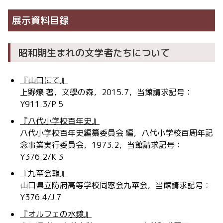
展示資料目録
昭和期生まれの文学者たちについて
『山口にて』
上野燎 著，文學の森，2015.7，当館請求記号：
Y911.3/P 5
『八代小学校百年史』
八代小学校百年史編纂委員会 編，八代小学校百周年記
念事業実行委員会，1973.2，当館請求記号：
Y376.2/K 3
『九華会報』
山口県立防府高等学校同窓会九華会，当館請求記号：
Y376.4/J 7
『オルフェの水鏡』