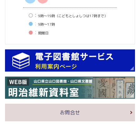
○：
9時〜19時（こどもとしょしつは17時まで）
●：
9時〜17時
●：
閉館⽇
お問合せ