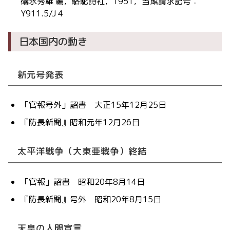
礒永秀雄 編，駱駝詩社，1951，当館請求記号：
Y911.5/J 4
日本国内の動き
新元号発表
「官報号外」詔書 大正15年12月25日
『防長新聞』昭和元年12月26日
太平洋戦争（大東亜戦争）終結
「官報」詔書 昭和20年8月14日
『防長新聞』号外 昭和20年8月15日
天皇の人間宣言