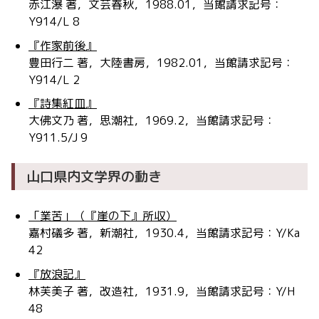
赤江瀑 著，文芸春秋，1988.01，当館請求記号：
Y914/L 8
『作家前後』
豊田行二 著，大陸書房，1982.01，当館請求記号：
Y914/L 2
『詩集紅皿』
大佛文乃 著，思潮社，1969.2，当館請求記号：
Y911.5/J 9
山口県内文学界の動き
「業苦」（『崖の下』所収）
嘉村礒多 著，新潮社，1930.4，当館請求記号：Y/Ka
42
『放浪記』
林芙美子 著，改造社，1931.9，当館請求記号：Y/H
48