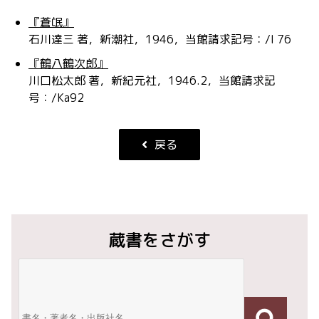
『蒼氓』
石川達三 著，新潮社，1946，当館請求記号：/I 76
『鶴八鶴次郎』
川口松太郎 著，新紀元社，1946.2，当館請求記
号：/Ka92
戻る
蔵書をさがす