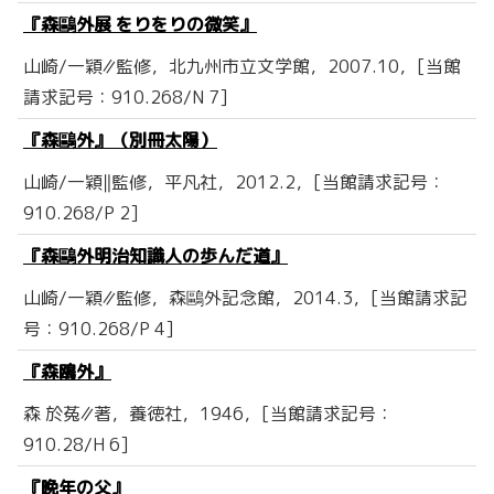
『森鷗外展 をりをりの微笑』
山崎/一穎∥監修，北九州市立文学館，2007.10，[当館
請求記号：910.268/N 7]
『森鷗外』（別冊太陽）
山崎/一穎‖監修，平凡社，2012.2，[当館請求記号：
910.268/P 2]
『森鷗外明治知識人の歩んだ道』
山崎/一穎∥監修，森鷗外記念館，2014.3，[当館請求記
号：910.268/P 4]
『森鴎外』
森 於菟∥著，養徳社，1946，[当館請求記号：
910.28/H 6]
『晩年の父』