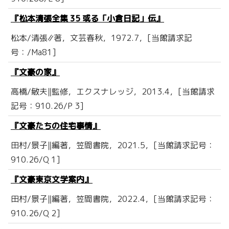
『松本清張全集 35 或る「小倉日記」伝』
松本/清張∥著，文芸春秋，1972.7，[当館請求記
号：/Ma81]
『文豪の家』
高橋/敏夫‖監修，エクスナレッジ，2013.4，[当館請求
記号：910.26/P 3]
『文豪たちの住宅事情』
田村/景子‖編著，笠間書院，2021.5，[当館請求記号：
910.26/Q 1]
『文豪東京文学案内』
田村/景子‖編著，笠間書院，2022.4，[当館請求記号：
910.26/Q 2]