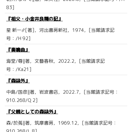
83]
『祖父・小金井良精の記』
星 新一∥[著]，河出書房新社，1974，[当館請求記
号：/H 92]
『奏鳴曲』
海堂/尊‖著，文藝春秋，2022.2，[当館請求記
号：/Ka21]
『森鷗外』
中島/国彦‖著，岩波書店，2022.7，[当館請求記号：
910.268/Q 2]
『父親としての森鷗外』
森/於菟‖著，筑摩書房，1969.12，[当館請求記号：
910.268/L 8]