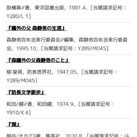
掛橋真∥著，東洋図書出版，1981.4，[当館請求記号：
Y280/L 1]
『鴎外の父 森静男の生涯』
森静男百年忌実行委員会∥編集，森静男百年忌実行委員
会，1995.10，[当館請求記号：Y289/MO45]
『森鴎外の父森静男のこと』
柳 星甫，防長医界社，1947.05，[当館請求記号：
Y289/MO45]
『防長文学散歩』
和田/健∥著，和田健，1974.9，[当館請求記号：
Y910/K 4]
『類』
朝井/まかて‖著，集英社，2020.8，[当館請求記号：/A