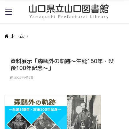
ホーム
資料展示「森鷗外の軌跡～生誕160年・没後10
資料展示「森鷗外の軌跡～生誕160年・没
後100年記念～」
2022年9月6日