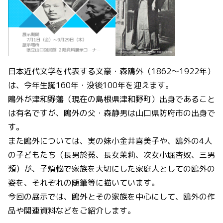
日本近代文学を代表する文豪・森鴎外（1862～1922年）
は、今年生誕160年・没後100年を迎えます。
鴎外が津和野藩（現在の島根県津和野町）出身であること
は有名ですが、鴎外の父・森静男は山口県防府市の出身で
す。
また鴎外については、実の妹小金井喜美子や、鴎外の4人
の子どもたち（長男於菟、長女茉莉、次女小堀杏奴、三男
類）が、子煩悩で家族を大切にした家庭人としての鴎外の
姿を、それぞれの随筆等に描いています。
今回の展示では、鴎外とその家族を中心にして、鴎外の作
品や関連資料などをご紹介します。