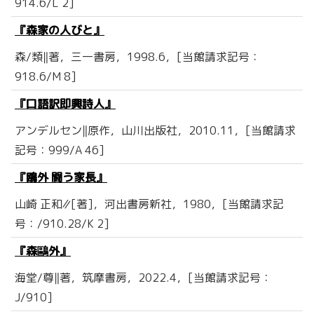
914.6/L 2]
『森家の人びと』
森/類‖著，三一書房，1998.6，[当館請求記号：
918.6/M 8]
『口語訳即興詩人』
アンデルセン‖原作，山川出版社，2010.11，[当館請求
記号：999/A 46]
『鴎外 闘う家長』
山崎 正和∥[著]，河出書房新社，1980，[当館請求記
号：/910.28/K 2]
『森鷗外』
海堂/尊‖著，筑摩書房，2022.4，[当館請求記号：
J/910]