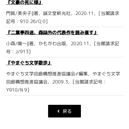
『文豪の死に様』
門賀/美央子‖著，誠文堂新光社，2020.11，[当館請求
記号：910.26/Q 0]
『二葉亭四迷、森鷗外の代表作を読み直す』
小森/陽一‖著，かもがわ出版，2020.11，[当館請求記
号：J/913]
『やまぐち文学散歩』
やまぐち文学回廊構想推進協議会∥編集，やまぐち文学
回廊構想推進協議会，2009.3，[当館請求記号：
Y910/N 9]
戻る