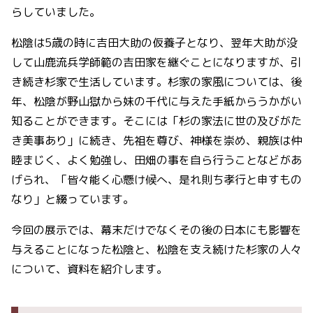
らしていました。
松陰は5歳の時に吉田大助の仮養子となり、翌年大助が没
して山鹿流兵学師範の吉田家を継ぐことになりますが、引
き続き杉家で生活しています。杉家の家風については、後
年、松陰が野山獄から妹の千代に与えた手紙からうかがい
知ることができます。そこには「杉の家法に世の及びがた
き美事あり」に続き、先祖を尊び、神様を崇め、親族は仲
睦まじく、よく勉強し、田畑の事を自ら行うことなどがあ
げられ、「皆々能く心懸け候へ、是れ則ち孝行と申すもの
なり」と綴っています。
今回の展示では、幕末だけでなくその後の日本にも影響を
与えることになった松陰と、松陰を支え続けた杉家の人々
について、資料を紹介します。