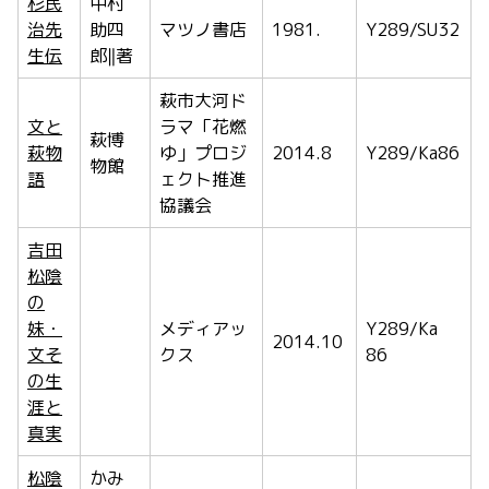
杉民
中村
治先
助四
マツノ書店
1981.
Y289/SU32
生伝
郎‖著
萩市大河ド
文と
ラマ「花燃
萩博
萩物
ゆ」プロジ
2014.8
Y289/Ka86
物館
語
ェクト推進
協議会
吉田
松陰
の
妹・
メディアッ
Y289/Ka
2014.10
文そ
クス
86
の生
涯と
真実
松陰
かみ