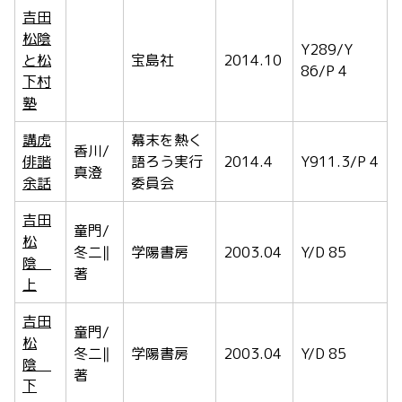
吉田
松陰
Y289/Y
と松
宝島社
2014.10
86/P 4
下村
塾
講虎
幕末を熱く
香川/
俳諧
語ろう実行
2014.4
Y911.3/P 4
真澄
余話
委員会
吉田
童門/
松
冬二‖
学陽書房
2003.04
Y/D 85
陰
著
上
吉田
童門/
松
冬二‖
学陽書房
2003.04
Y/D 85
陰
著
下