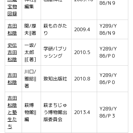
86/N 9
宝物
編集
図録
吉田
関/厚
萩ものがた
Y289/Y
2009.4
松陰
夫‖著
り
86/N 9
史伝
一坂/
学研パブリ
Y289/Y
吉田
太郎
2010.5
ッシング
86/P 0
松陰
‖[著]
川口/
吉田
Y289/Y
雅昭‖
致知出版社
2010.8
松陰
86/P 0
著
吉田
松陰
萩博
萩まちじゅ
Y289/Y
と塾
物館‖
う博物館出
2013.4
86/P 3
生た
編
版委員会
ち