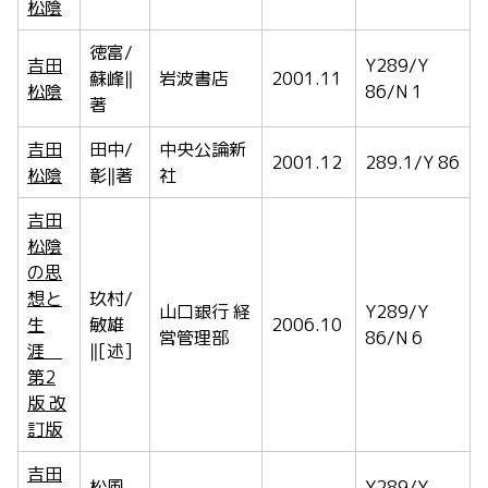
松陰
徳富/
吉田
Y289/Y
蘇峰‖
岩波書店
2001.11
松陰
86/N 1
著
吉田
田中/
中央公論新
2001.12
289.1/Y 86
松陰
彰‖著
社
吉田
松陰
の思
想と
玖村/
山口銀行 経
Y289/Y
生
敏雄
2006.10
営管理部
86/N 6
涯
‖[述]
第2
版 改
訂版
吉田
松風
Y289/Y