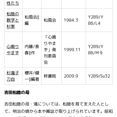
性たち
松陰の
松風会‖
Y289/Y
教学と
松風会
1984.3
編
86/L4
杉家
「心鳴
りやま
心鳴り
内藤/泰
Y289/Y
ず」発
1999.11
やまず
春‖作
86/M 9
刊委員
会
杉瀧子
櫻井/健
梓書院
2009.9
Y289/Su32
刀自
一‖編著
吉田松陰の母
吉田松陰の母・滝については、松陰を育て支えた人とし
て、明治の頃から本や雑誌で取り上げられています。昭和