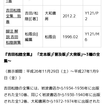
1巻
吉田松陰
吉田/松
大和書
Y121/P
全集 別
2012.2
陰‖[著]
房
2
巻
脚注 解
松風会‖
Y121/M
説 吉田
松風会
1996.02
編纂
6
松陰撰集
『吉田松陰全集』 ｢定本版｣｢普及版｣｢大衆版｣～3種の全
集～
（展示期間：平成26年11月29日（土）～平成27年1月9
日（金））
吉田松陰の全集には、岩波書店から1934-1936年に出版
された全10巻、同じく岩波書店から1938-1940年に出版
された全12巻、大和書房から1972-1974年に出版された