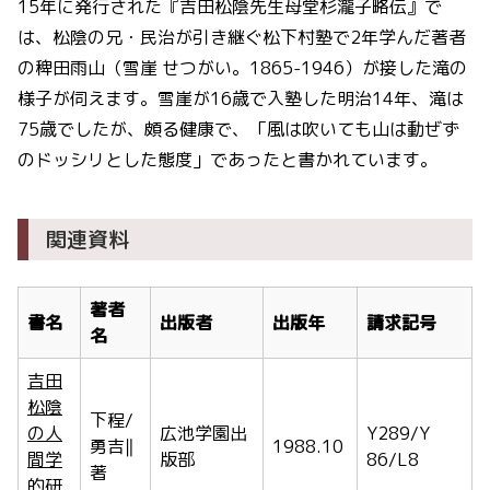
15年に発行された『吉田松陰先生母堂杉瀧子略伝』で
は、松陰の兄・民治が引き継ぐ松下村塾で2年学んだ著者
の稗田雨山（雪崖 せつがい。1865-1946）が接した滝の
様子が伺えます。雪崖が16歳で入塾した明治14年、滝は
75歳でしたが、頗る健康で、「風は吹いても山は動ぜず
のドッシリとした態度」であったと書かれています。
関連資料
著者
書名
出版者
出版年
請求記号
名
吉田
松陰
下程/
の人
広池学園出
Y289/Y
勇吉‖
1988.10
間学
版部
86/L8
著
的研