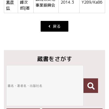
素彦
峰次
2014.3
Y289/Ka86
事業振興会
伝
郎‖著
戻る
蔵書をさがす