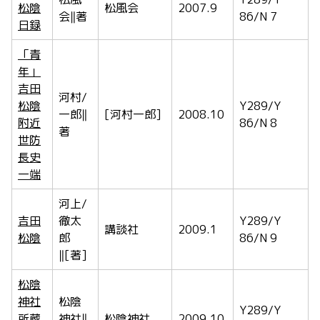
松陰
松風会
2007.9
会‖著
86/N 7
日録
「青
年」
吉田
河村/
松陰
Y289/Y
一郎‖
[河村一郎]
2008.10
附近
86/N 8
著
世防
長史
一端
河上/
吉田
徹太
Y289/Y
講談社
2009.1
松陰
郎
86/N 9
‖[著]
松陰
神社
松陰
Y289/Y
所蔵
神社‖
松陰神社
2009.10