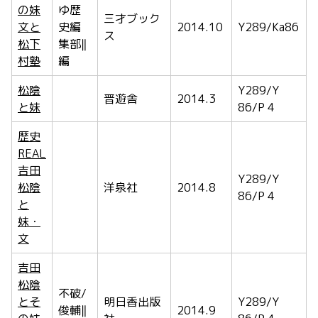
の妹
ゆ歴
三才ブック
文と
史編
2014.10
Y289/Ka86
ス
松下
集部‖
村塾
編
松陰
Y289/Y
晋遊舎
2014.3
と妹
86/P 4
歴史
REAL
吉田
Y289/Y
松陰
洋泉社
2014.8
86/P 4
と
妹・
文
吉田
松陰
不破/
とそ
明日香出版
Y289/Y
俊輔‖
2014.9