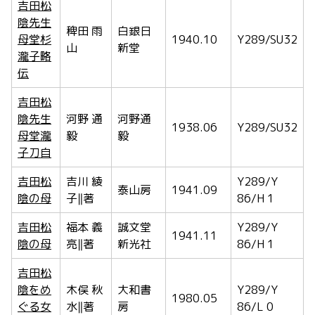
吉田松
陰先生
稗田 雨
白銀日
母堂杉
1940.10
Y289/SU32
山
新堂
瀧子略
伝
吉田松
陰先生
河野 通
河野通
1938.06
Y289/SU32
母堂瀧
毅
毅
子刀自
吉田松
吉川 綾
Y289/Y
泰山房
1941.09
陰の母
子‖著
86/H 1
吉田松
福本 義
誠文堂
Y289/Y
1941.11
陰の母
亮‖著
新光社
86/H 1
吉田松
陰をめ
木俣 秋
大和書
Y289/Y
1980.05
ぐる女
水‖著
房
86/L 0