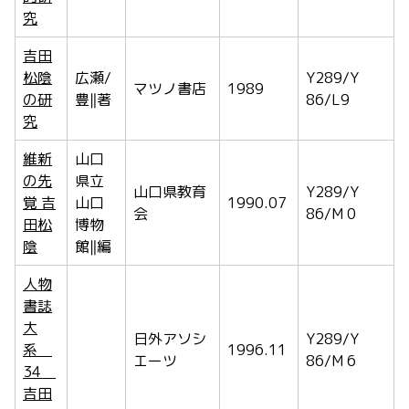
究
吉田
松陰
広瀬/
Y289/Y
マツノ書店
1989
の研
豊‖著
86/L9
究
維新
山口
の先
県立
山口県教育
Y289/Y
覚 吉
山口
1990.07
会
86/M 0
田松
博物
陰
館‖編
人物
書誌
大
日外アソシ
Y289/Y
系
1996.11
エーツ
86/M 6
34
吉田