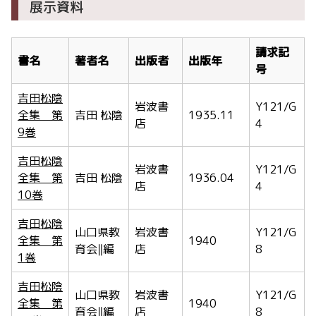
展示資料
請求記
書名
著者名
出版者
出版年
号
吉田松陰
岩波書
Y121/G
全集 第
吉田 松陰
1935.11
店
4
9巻
吉田松陰
岩波書
Y121/G
全集 第
吉田 松陰
1936.04
店
4
10巻
吉田松陰
山口県教
岩波書
Y121/G
全集 第
1940
育会‖編
店
8
1巻
吉田松陰
山口県教
岩波書
Y121/G
全集 第
1940
育会‖編
店
8