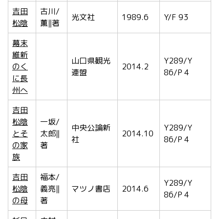
吉田
古川/
光文社
1989.6
Y/F 93
松陰
薫‖著
幕末
維新
山口県観光
Y289/Y
のく
2014.2
連盟
86/P 4
に長
州へ
吉田
松陰
一坂/
中央公論新
Y289/Y
とそ
太郎‖
2014.10
社
86/P 4
の家
著
族
吉田
福本/
Y289/Y
松陰
義亮‖
マツノ書店
2014.6
86/P 4
の母
著