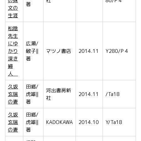
の妹
社
86/P 4
著
文の
生涯
松陰
先生
にゆ
広瀬/
かり
敏子‖
マツノ書店
2014.11
Y280/P 4
深き
著
婦
人
久坂
田郷/
河出書房新
玄瑞
虎雄‖
2014.11
/Ta18
社
の妻
著
久坂
田郷/
玄瑞
虎雄‖
KADOKAWA
2014.10
Y/Ta18
の妻
著