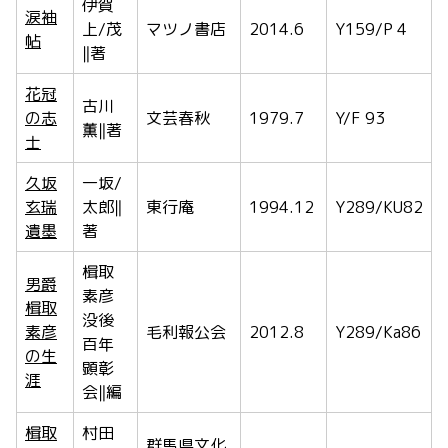
伊賀
涙袖
上/茂
マツノ書店
2014.6
Y159/P 4
帖
‖著
花冠
古川
の志
文芸春秋
1979.7
Y/F 93
薫‖著
士
久坂
一坂/
玄瑞
太郎‖
東行庵
1994.12
Y289/KU82
遺墨
著
楫取
男爵
素彦
楫取
没後
素彦
毛利報公会
2012.8
Y289/Ka86
百年
の生
顕彰
涯
会‖編
楫取
村田
群馬県文化