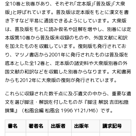
全10巻と別巻があり、それぞれ｢定本版｣｢普及版｣｢大衆
版｣と呼ばれています。普及版は定本版をもとに漢文を書
き下すなど平易に通読できるようにしています。大衆版
は、普及版をもとに読み仮名や註解を増やし、別巻には定
本版第10巻から普及版未収録のものや、外国文献に和訳
を加えたものを収載しています。復刻版も発行されてお
り、マツノ書店から2001年に発行されたものは普及版を
底本とした全12巻と、定本版の諸史料や大衆版別巻の外
国文献の和訳などを収載した別巻からなります。大和書房
からも2012年に大衆版の復刻が発行されています。
これらに収録された数千点に及ぶ遺文の中から、重要な遺
文を選び脚注・解説を付したものが『脚注 解説 吉田松陰
撰集』（松風会編 松風会 1996 Y121/M6）です。
書名
著者名
出版者
出版年
請求記号