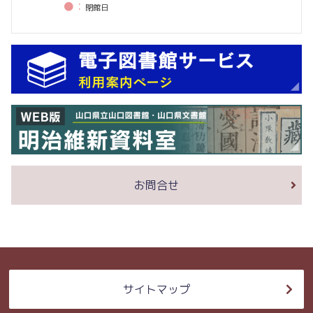
●：
閉館⽇
お問合せ
サイトマップ