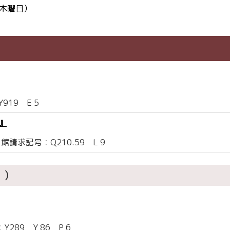
（木曜日）
19 E 5
』
請求記号：Q210.59 L 9
。）
89 Y 86 P 6