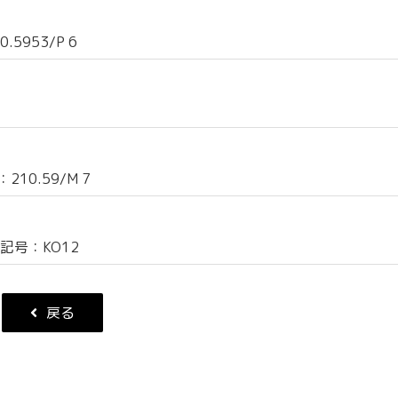
5953/P 6
10.59/M 7
記号：KO12
戻る