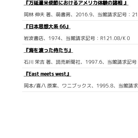
『万延遣米使節におけるアメリカ体験の諸相 』
岡林 伸夫 著、萌書房、2016.9、当館請求記号：210.
『日本思想大系 66』
岩波書店、1974、当館請求記号：R121.08/K 0
『海を渡った侍たち』
石川 栄吉 著、読売新聞社、1997.6、当館請求記号：2
『East meets west』
岡本/喜八 原案、ワニブックス、1995.8、当館請求