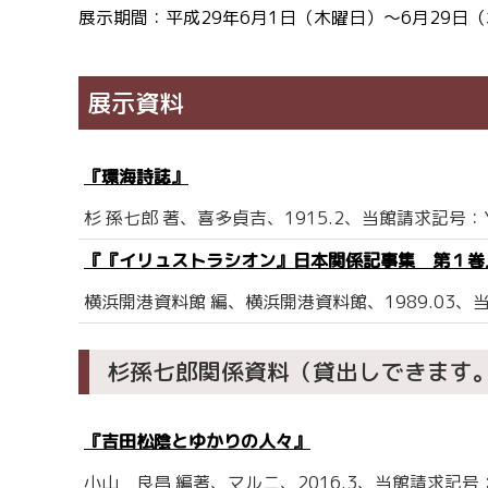
展示期間：平成29年6月1日（木曜日）～6月29日
展示資料
『環海詩誌』
杉 孫七郎 著、喜多貞吉、1915.2、当館請求記号：Y9
『『イリュストラシオン』日本関係記事集 第１巻
横浜開港資料館 編、横浜開港資料館、1989.03、当館
杉孫七郎関係資料（貸出しできます
『吉田松陰とゆかりの人々』
小山 良昌 編著、マルニ、2016.3、当館請求記号：Y2