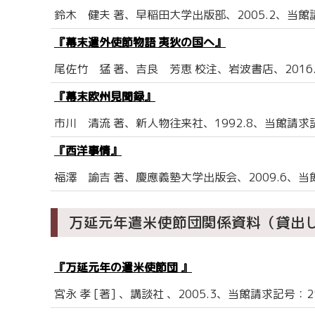
鈴木 健夫 著、早稲田大学出版部、2005.2、当館請求
『幕末遣外使節物語 夷狄の国へ』
尾佐竹 猛 著、吉良 芳恵 校注、岩波書店、2016.3
『幕末欧州見聞録』
市川 清流 著、新人物往来社、1992.8、当館請求記号
『西洋事情』
福澤 諭吉 著、慶應義塾大学出版会、2009.6、当館
万延元年遣米使節団関係資料（貸出
『万延元年の遣米使節団 』
宮永 孝 [著] 、講談社 、2005.3、当館請求記号：210