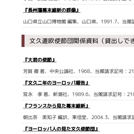
『長州藩幕末維新の群像』
山口県立山口博物館 編集、山口県、1991.7、当館請
文久遣欧使節団関係資料（貸出しで
『大君の使節』
芳賀 徹 著、中央公論社、1968、当館請求記号：210.
『文久二年のヨーロッパ報告』
宮永 孝 著、新潮社、1989.6、当館請求記号：210.
『フランスから見た幕末維新』
朝比奈 美知子 編訳、東信堂、2004.3、当館請求記号
『ヨーロッパ人の見た文久使節団』