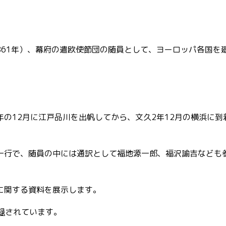
861年）、幕府の遣欧使節団の随員として、ヨーロッパ各国を
の12月に江戸品川を出帆してから、文久2年12月の横浜に到
一行で、随員の中には通訳として福地源一郎、福沢諭吉なども
に関する資料を展示します。
録
されています。