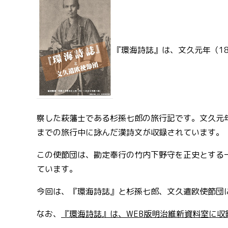
『環海詩誌』は、文久元年（1
察した萩藩士である杉孫七郎の旅行記です。文久元年
までの旅行中に詠んだ漢詩文が収録されています。
この使節団は、勘定奉行の竹内下野守を正史とする
ています。
今回は、『環海詩誌』と杉孫七郎、文久遣欧使節団
なお、
『環海詩誌』は、WEB版明治維新資料室に収