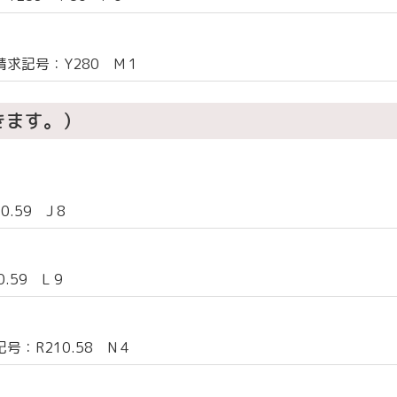
求記号：Y280 M 1
きます。）
59 J 8
59 L 9
：R210.58 N 4