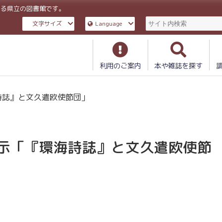
ある県立の図書館です。
文字サイズ
Language
利用のご案内
本や雑誌を探す
詩誌』と文久遣欧使節団」
示「『環海詩誌』と文久遣欧使節