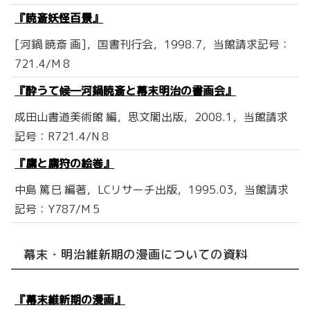
『暁斎妖怪百景』
[河鍋 暁斎 画]，国書刊行会，1998.7，当館請求記号：
721.4/M 8
『酔うて候―河鍋暁斎と幕末明治の書画会』
成田山書道美術館 編，思文閣出版，2008.1，当館請求
記号：R721.4/N 8
『鷹と鷹狩の絵巻』
中島 篤巳 編著，LCリサーチ出版，1995.03，当館請求
記号：Y787/M 5
幕末・明治維新期の漫画についての資料
『幕末維新期の漫画』