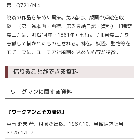
号：Q721/M 4
暁斎の作品を集めた画集。第2巻は、版画や挿絵を収
録。（第１巻本画・画稿、第３巻絵日記・資料） 『暁斎
漫画』は、明治14年（1881年）刊行。『北斎漫画』を
意識して描かれたものとされる。神仏、妖怪、動物等を
モチーフに、ユーモアと風刺を込めた描写が特徴。
借りることができる資料
ワーグマンに関する資料
『ワーグマンとその周辺』
重富 昭夫 著，ほるぷ出版，1987.10，当館請求記号：
R726.1/L 7