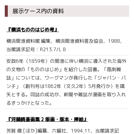
展示ケース内の資料
『横浜もののはじめ考』
横浜開港資料館 編集，横浜開港資料普及協会，1988，
当館請求記号：R213.7/L 8
安政6年（1859年）の開港に伴い横浜に導入された海外
の文物の「もののはじめ」を紹介した図書。「風刺雑
誌」については、ワーグマンが発行した「ジャパン・パ
ンチ」（創刊号は1862年（文久2年）5月発行か）を嚆
矢とする。同誌の成功が、新聞や雑誌が漫画を取り入れ
るきっかけとなった。
『河鍋暁斎画集 2 版画・版本・挿絵』
芳賀 徹 [ほか]編纂，六耀社，1994.11，当館請求記