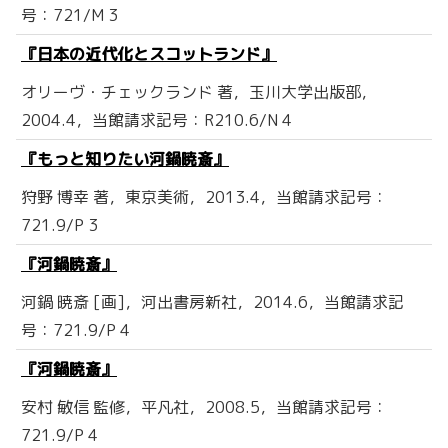
号：721/M 3
『日本の近代化とスコットランド』
オリーヴ・チェックランド 著，玉川大学出版部，
2004.4，当館請求記号：R210.6/N 4
『もっと知りたい河鍋暁斎』
狩野 博幸 著，東京美術，2013.4，当館請求記号：
721.9/P 3
『河鍋暁斎』
河鍋 暁斎 [画]，河出書房新社，2014.6，当館請求記
号：721.9/P 4
『河鍋暁斎』
安村 敏信 監修，平凡社，2008.5，当館請求記号：
721.9/P 4