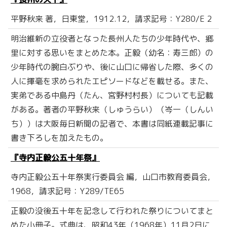
平野秋来 著，日東堂，1912.12，請求記号：Y280/E 2
明治維新の立役者となった長州人たちの少年時代や、郷
里に対する思いをまとめた本。正毅（幼名：寿三郎）の
少年時代の腕白ぶりや、後に山口に帰省した際、多くの
人に揮毫を求められたエピソードなどを載せる。また、
実弟である中島丹（たん、宮野村村長）についても記載
がある。著者の平野秋来（しゅうらい）（岑一（しんい
ち））は大阪毎日新聞の記者で、本書は同紙連載記事に
書き下ろしを加えたもの。
『寺内正毅公五十年祭』
寺内正毅公五十年祭実行委員会 編，山口市教育委員会，
1968，請求記号：Y289/TE65
正毅の没後五十年を記念して行われた祭りについてまと
めた小冊子。式典は、昭和43年（1968年）11月2日に