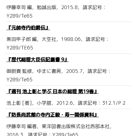
伊藤幸司 編，勉誠出版，2015.8，請求記号：
Y289/Te65
『元帥寺内伯爵伝』
黒田甲子郎 編，大空社，1988.06，請求記号：
Y289/TE65
『歴代総理大臣伝記叢書 9』
御厨貴 監修，ゆまに書房，2005.7，請求記号：
Y289/Te65
『週刊 池上彰と学ぶ 日本の総理 第19巻』
池上彰 [著]，小学舘，2012.6，請求記号：312.1/P 2
『防長尚武館の寺内正毅・寿一関係資料』
伊藤幸司 編著，東洋図書出版株式会社西部本社，
2016.3，請求記号：Y289/Te65