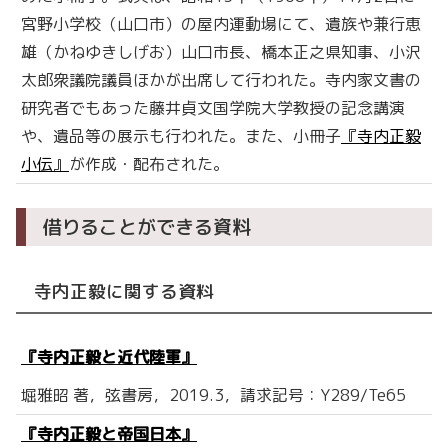
宮野小学校（山口市）の屋内運動場にて、遺族や兼行恵
雄（かねゆきしげお）山口市長、橋本正之県知事、小沢
太郎衆議院議員ほかが出席して行われた。寺内家文書の
研究者でもあった藤井貞文国学院大学教授の記念講演
や、遺品等の展示も行われた。また、小冊子
『寺内正毅
小伝』
が作成・配布された。
借りることができる資料
寺内正毅に関する資料
『寺内正毅と近代陸軍』
堀雅昭 著，弦書房，2019.3，請求記号：Y289/Te65
『寺内正毅と帝国日本』