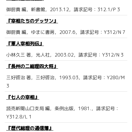
御厨貴 編，新書館，2013.12，請求記号：312.1/P 3
『宰相たちのデッサン』
御厨貴 編，ゆまに書房，2007.6，請求記号：Y312/N 7
『軍人宰相列伝』
小林久三 著，光人社，2003.02，請求記号：Y312/N 3
『長州の二総理四大将』
三好啓治 著，三好啓治，1993.03，請求記号：Y280/M
3
『七人の宰相』
読売新聞山口支局 編，条例出版，1981.，請求記号：
Y312.8/L 1
『歴代総理の通信簿』