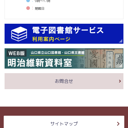
●：
9時〜17時
●：
閉館⽇
お問合せ
サイトマップ