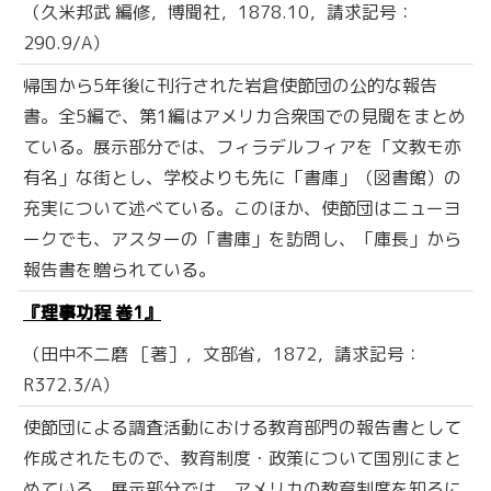
（久米邦武 編修，博聞社，1878.10，請求記号：
290.9/A）
帰国から5年後に刊行された岩倉使節団の公的な報告
書。全5編で、第1編はアメリカ合衆国での見聞をまとめ
ている。展示部分では、フィラデルフィアを「文教モ亦
有名」な街とし、学校よりも先に「書庫」（図書館）の
充実について述べている。このほか、使節団はニューヨ
ークでも、アスターの「書庫」を訪問し、「庫長」から
報告書を贈られている。
『理事功程 巻1』
（田中不二磨 ［著］，文部省，1872，請求記号：
R372.3/A）
使節団による調査活動における教育部門の報告書として
作成されたもので、教育制度・政策について国別にまと
めている。展示部分では、アメリカの教育制度を知るに