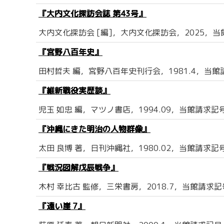
『大内文化探訪会誌 第43号』
大内文化探訪会 [編]，大内文化探訪会，2025，当館
『宮野八百年史』
田村哲夫 編，宮野八百年史刊行会，1981.4，当館請求
『維新戰役実歴談』
児玉 如忠 編，マツノ書店，1994.09，当館請求記号：
『沖縄にきた明治の人物群像』
太田 良博 著，日刊沖縄社，1980.02，当館請求記号：R
『戦況図解戊辰戦争』
木村 幸比古 監修，三栄書房，2018.7，当館請求記号：
『遠い崖 7』