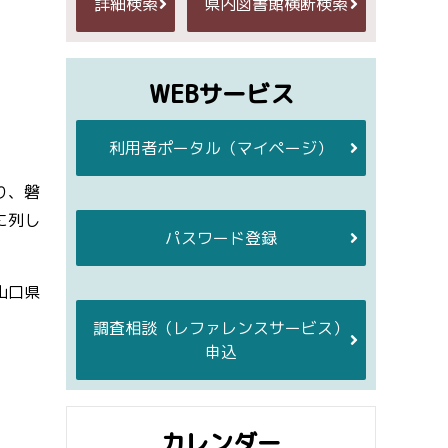
詳細検索
県内図書館横断検索
WEBサービス
利用者ポータル
（マイページ）
り、磐
に列し
パスワード登録
山口県
調査相談
（レファレンスサービス）
申込
カレンダー