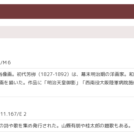
M 6
像画。初代芳栁（1827-1892）は、幕末明治期の洋画家。
画を描いた。作品に「明治天皇御影」「西南役大阪陸軍病院施
.167/E 2
の詩や歌を集め発行された。山縣有朋や桂太郎の題歌もある。