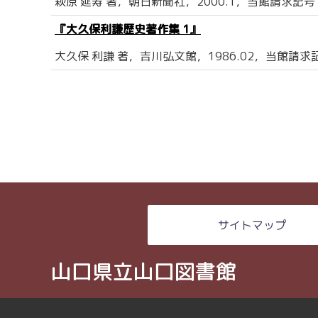
萩原 延寿 著，朝日新聞社，2000.1，当館請求記号：2
『大久保利謙歴史著作集 1』
大久保 利謙 著，吉川弘文館，1986.02，当館請求記号
サイトマップ
山口県立山口図書館