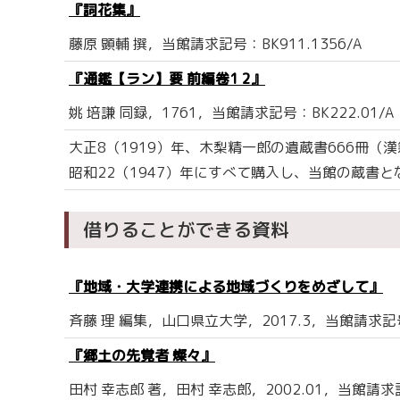
『詞花集』
藤原 顕輔 撰，当館請求記号：BK911.1356/A
『通鑑【ラン】要 前編卷1 2』
姚 培謙 同録，1761，当館請求記号：BK222.01/A
大正8（1919）年、木梨精一郎の遺蔵書666冊
昭和22（1947）年にすべて購入し、当館の蔵書
借りることができる資料
『地域・大学連携による地域づくりをめざして』
斉藤 理 編集，山口県立大学，2017.3，当館請求記号：
『郷土の先覚者 燦々』
田村 幸志郎 著，田村 幸志郎，2002.01，当館請求記