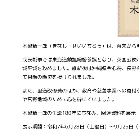
木梨精一郎（きなし・せいいちろう）は、幕末から
戊辰戦争では東海道鎮撫総督参謀となり、英国公使
城平城を攻めました。維新後は沖縄県令心得、長野県
て男爵の爵位を授けられました。
また、里道改修費のほか、教育や慈善事業への寄付
や宮野地域のために心を砕いていました。
木梨精一郎の生誕180年にちなみ、関連資料を展示
展示期間：令和7年6月28日（土曜日）～9月25日