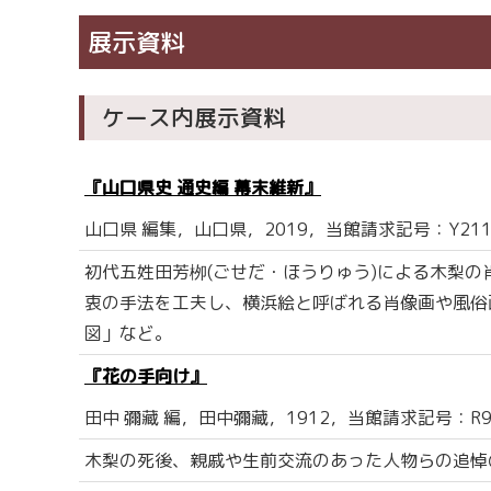
展示資料
ケース内展示資料
『山口県史 通史編 幕末維新』
山口県 編集，山口県，2019，当館請求記号：Y211/
初代五姓田芳栁(ごせだ・ほうりゅう)による木梨の肖
衷の手法を工夫し、横浜絵と呼ばれる肖像画や風俗
図」など。
『花の手向け』
田中 彌藏 編，田中彌藏，1912，当館請求記号：R911
木梨の死後、親戚や生前交流のあった人物らの追悼