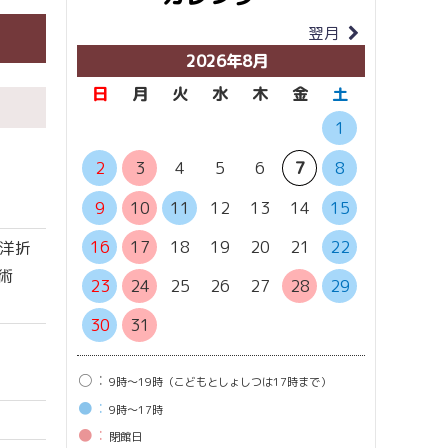
翌月
当月
2026年8月
日
月
火
水
木
金
土
日
月
1
6
7
2
3
4
5
6
7
8
13
1
9
10
11
12
13
14
15
20
2
16
17
18
19
20
21
22
和洋折
術
27
2
23
24
25
26
27
28
29
30
31
○：
9時〜19時（こどもとしょしつは17時まで）
●：
9時〜17時
●：
閉館⽇