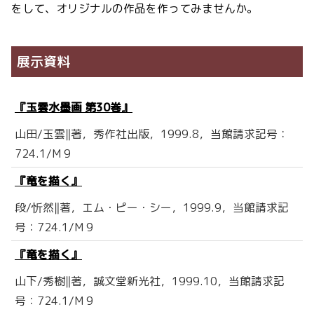
をして、オリジナルの作品を作ってみませんか。
展示資料
『玉雲水墨画 第30巻』
山田/玉雲‖著，秀作社出版，1999.8，当館請求記号：
724.1/M 9
『竜を描く』
段/忻然‖著，エム・ピー・シー，1999.9，当館請求記
号：724.1/M 9
『竜を描く』
山下/秀樹‖著，誠文堂新光社，1999.10，当館請求記
号：724.1/M 9