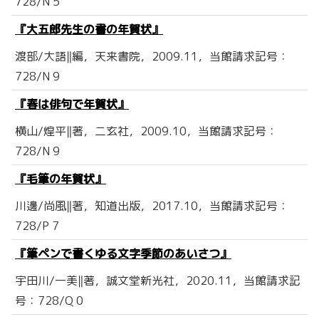
728/N 5
『大五郎先生の書の年賀状』
渡部/大語‖編，天来書院，2009.11，当館請求記号：
728/N 9
『春は俳句で年賀状』
横山/煌平‖著，二玄社，2009.10，当館請求記号：
728/N 9
『毛筆の年賀状』
川邊/尚風‖著，知道出版，2017.10，当館請求記号：
728/P 7
『筆ペンで書くゆる文字季節のあいさつ』
宇田川/一美‖著，誠文堂新光社，2020.11，当館請求記
号：728/Q 0