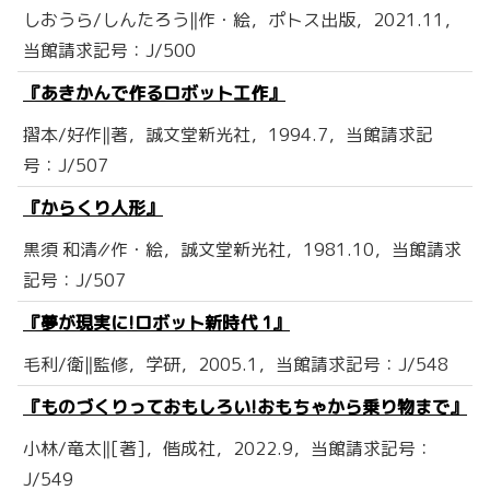
しおうら/しんたろう‖作・絵，ポトス出版，2021.11，
当館請求記号：J/500
『あきかんで作るロボット工作』
摺本/好作‖著，誠文堂新光社，1994.7，当館請求記
号：J/507
『からくり人形』
黒須 和清∥作・絵，誠文堂新光社，1981.10，当館請求
記号：J/507
『夢が現実に!ロボット新時代 1』
毛利/衛‖監修，学研，2005.1，当館請求記号：J/548
『ものづくりっておもしろい!おもちゃから乗り物まで』
小林/竜太‖[著]，偕成社，2022.9，当館請求記号：
J/549