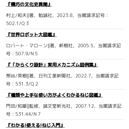
『機巧の文化史異聞』
村上/和夫‖著，勉誠社，2023.8，当館請求記号：
502.1/Q 3
『世界ロボット大図鑑』
ロバート・マローン‖著，新樹社，2005.5，当館請求記
号：507.9/N 5
『「からくり設計」実用メカニズム図例集』
熊谷/英樹‖著，日刊工業新聞社，2022.7，当館請求記
号：531.3/Q 2
『種類や上手な使い方がよくわかるねじ図鑑』
門田/和雄‖監修，誠文堂新光社，2007.12，当館請求記
号：531.44/N 7
『わかる!使える!ねじ入門』