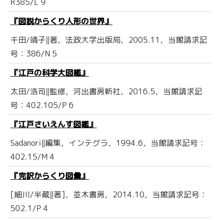
R385/L 9
『図説からくり人形の世界』
千田/靖子‖著，法政大学出版局，2005.11，当館請求記
号：386/N 5
『江戸の科学大図鑑』
太田/浩司‖監修，河出書房新社，2016.5，当館請求記
号：402.105/P 6
『江戸さいえんす図鑑』
Sadanori‖編集，インテグラ，1994.6，当館請求記号：
402.15/M 4
『完訳からくり図彙』
[細川/半蔵‖著]，並木書房，2014.10，当館請求記号：
502.1/P 4