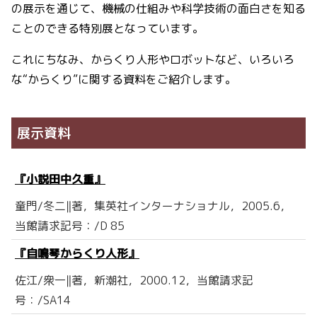
の展示を通じて、機械の仕組みや科学技術の面白さを知る
ことのできる特別展となっています。
これにちなみ、からくり人形やロボットなど、いろいろ
な“からくり”に関する資料をご紹介します。
展示資料
『小説田中久重』
童門/冬二‖著，集英社インターナショナル，2005.6，
当館請求記号：/D 85
『自鳴琴からくり人形』
佐江/衆一‖著，新潮社，2000.12，当館請求記
号：/SA14