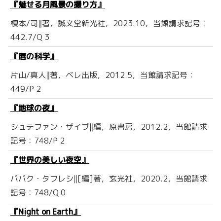
『魅せる月風景の撮り方』
榎本/司‖著，誠文堂新光社，2023.10，当館請求記号：
442.7/Q 3
『暦の科学』
片山/真人‖著，ベレ出版，2012.5，当館請求記号：
449/P 2
『地球の夜』
シュテファン・ザイプ‖編，原書房，2012.2，当館請求
記号：748/P 2
『世界の美しい夜空』
ババク・タフレシ‖[編]著，玄光社，2020.2，当館請求
記号：748/Q 0
『Night on Earth』