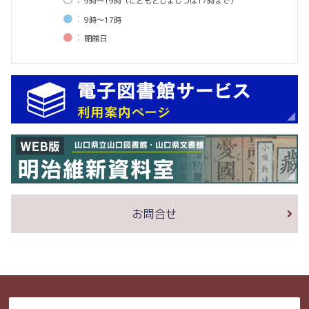
9時〜19時（こどもとしょしつは17時まで）
●：
9時〜17時
●：
閉館⽇
お問合せ