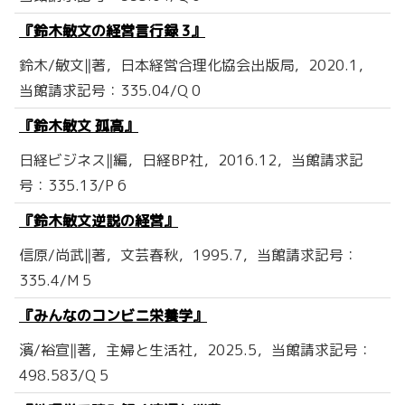
『鈴木敏文の経営言行録 3』
鈴木/敏文‖著，日本経営合理化協会出版局，2020.1，
当館請求記号：335.04/Q 0
『鈴木敏文 孤高』
日経ビジネス‖編，日経BP社，2016.12，当館請求記
号：335.13/P 6
『鈴木敏文逆説の経営』
信原/尚武‖著，文芸春秋，1995.7，当館請求記号：
335.4/M 5
『みんなのコンビニ栄養学』
濱/裕宣‖著，主婦と生活社，2025.5，当館請求記号：
498.583/Q 5