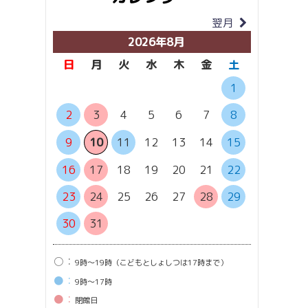
翌月
当月
2026年8月
日
月
火
水
木
金
土
日
月
1
2
3
4
5
6
7
8
6
7
13
1
9
10
11
12
13
14
15
20
2
16
17
18
19
20
21
22
27
2
23
24
25
26
27
28
29
30
31
○：
9時〜19時（こどもとしょしつは17時まで）
●：
9時〜17時
●：
閉館⽇