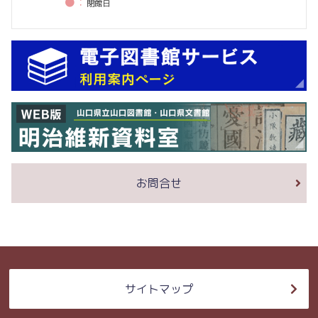
●：
閉館⽇
お問合せ
サイトマップ