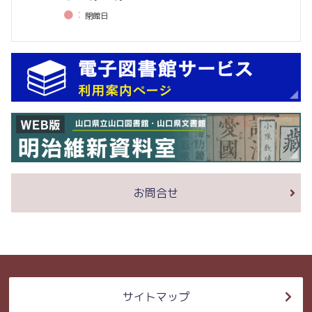
●：
閉館⽇
お問合せ
サイトマップ