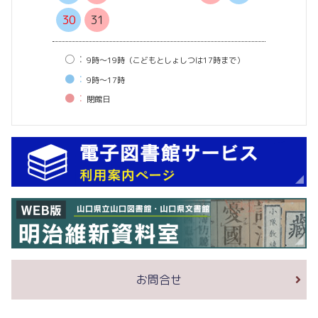
30
31
○：
9時〜19時（こどもとしょしつは17時まで）
●：
9時〜17時
●：
閉館⽇
お問合せ