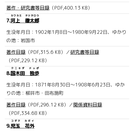
著作・研究書等目録
（PDF,400.13 KB）
カワカミ テツタロウ
7.
河上 徹太郎
生没年月日：1902年1月8日～1980年9月22日、ゆかり
の地：岩国市
著作目録
（PDF,315.6 KB）／
研究書等目録
（PDF,229.12 KB）
クニキダ ドッポ
8.
国木田 独歩
生没年月日：1871年8月30日～1908年6月23日、ゆか
りの地：柳井市・田布施町
著作目録
（PDF,296.12 KB）／
関係資料目録
（PDF,334.68 KB）
コダマ カガイ
9.
児玉 花外