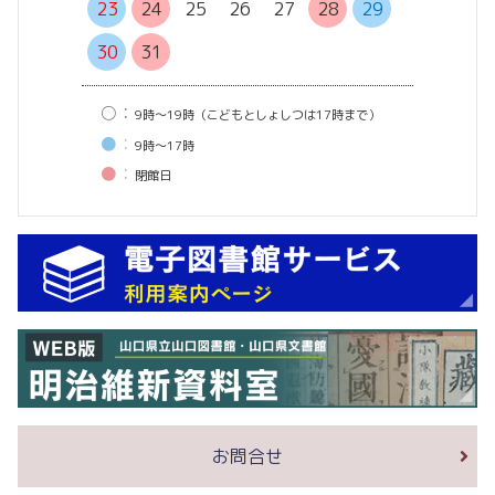
27
28
23
24
25
26
27
28
29
30
31
○：
9時〜19時（こどもとしょしつは17時まで）
●：
9時〜17時
●：
閉館⽇
お問合せ