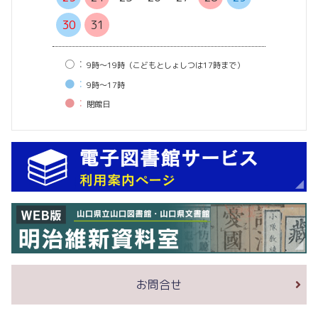
30
31
○：
9時〜19時（こどもとしょしつは17時まで）
●：
9時〜17時
●：
閉館⽇
お問合せ