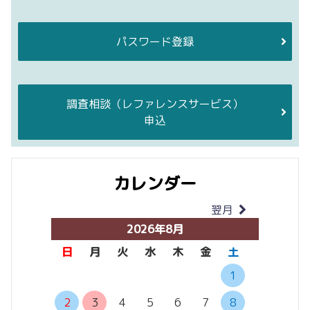
パスワード登録
調査相談
（レファレンスサービス）
申込
カレンダー
翌月
当月
2026年8月
日
月
火
水
木
金
土
日
月
1
2
3
4
5
6
7
8
6
7