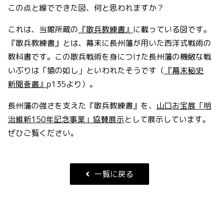
この点と線でできた図、何と思われますか？
これは、当館所蔵の
『散兵教練書』
に載っている図です。
『散兵教練書』とは、幕末に長州藩が用いた西洋式戦術の
教科書です。この散兵戦術を身につけた長州藩の機敏な戦
いぶりは「猿の如し」といわれたそうです（
『幕末秘史
新聞薈叢』
p135より）。
長州藩の強さを支えた『散兵教練書』を、
山口お宝展「明
治維新150年記念事業」協賛展示
として展示しています。
ぜひご覧ください。
一覧に戻る