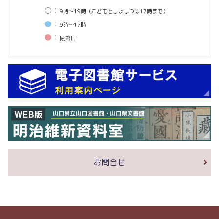
○：
9時〜19時（こどもとしょしつは17時まで）
●：
9時〜17時
●：
閉館⽇
お問合せ