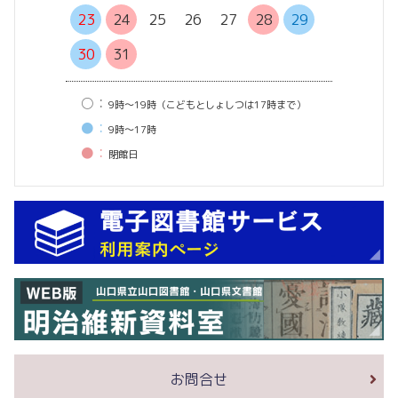
27
28
23
24
25
26
27
28
29
30
31
○：
9時〜19時（こどもとしょしつは17時まで）
●：
9時〜17時
●：
閉館⽇
お問合せ