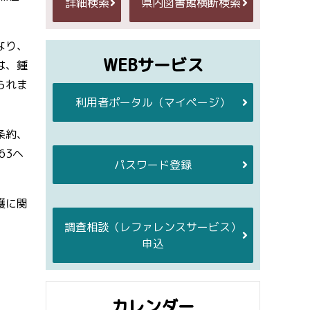
詳細検索
県内図書館横断検索
なり、
WEBサービス
は、鍾
られま
利用者ポータル
（マイページ）
条約、
63ヘ
パスワード登録
護に関
調査相談
（レファレンスサービス）
申込
カレンダー