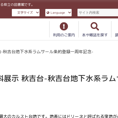
ある県立の図書館です。
文字サイズ
Language
利用のご案内
本や雑誌を探す
吉台-秋吉台地下水系ラムサール条約登録一周年記念-
資料展示 秋吉台-秋吉台地下水系ラム
本最大のカルスト台地です。地表にはドリーネと呼ばれる窪地が