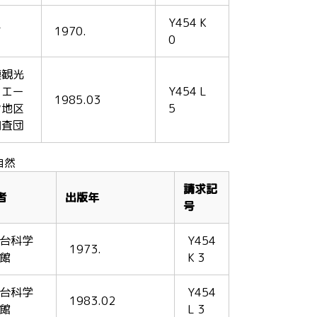
Y454 K
町
1970.
0
模観光
リエー
Y454 L
1985.03
ン地区
5
調査団
自然
請求記
者
出版年
号
台科学
Y454
1973.
館
K 3
台科学
Y454
1983.02
館
L 3