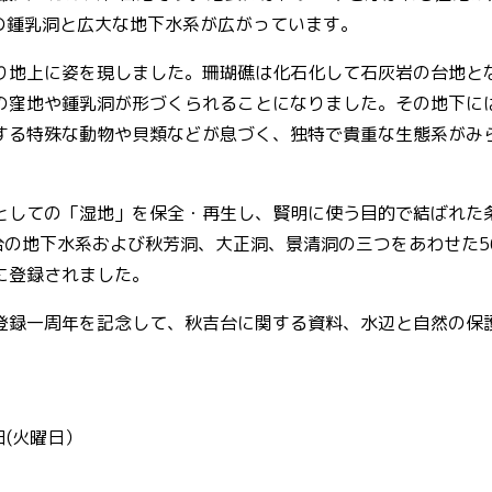
の鍾乳洞と広大な地下水系が広がっています。
り地上に姿を現しました。珊瑚礁は化石化して石灰岩の台地と
の窪地や鍾乳洞が形づくられることになりました。その地下に
する特殊な動物や貝類などが息づく、独特で貴重な生態系がみ
としての「湿地」を保全・再生し、賢明に使う目的で結ばれた
吉台の地下水系および秋芳洞、大正洞、景清洞の三つをあわせた5
に登録されました。
登録一周年を記念して、秋吉台に関する資料、水辺と自然の保
日(火曜日）