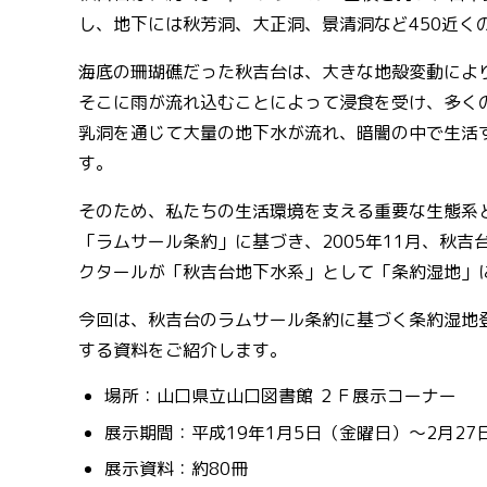
し、地下には秋芳洞、大正洞、景清洞など450近く
海底の珊瑚礁だった秋吉台は、大きな地殻変動によ
そこに雨が流れ込むことによって浸食を受け、多く
乳洞を通じて大量の地下水が流れ、暗闇の中で生活
す。
そのため、私たちの生活環境を支える重要な生態系
「ラムサール条約」に基づき、2005年11月、秋
クタールが「秋吉台地下水系」として「条約湿地」
今回は、秋吉台のラムサール条約に基づく条約湿地
する資料をご紹介します。
場所：山口県立山口図書館 ２Ｆ展示コーナー
展示期間：平成19年1月5日（金曜日）～2月27
展示資料：約80冊