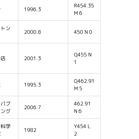
R454.35
堂
1996.3
M 6
ートン
2000.8
450 N 0
ス
Q455 N
書店
2001.3
1
Q462.91
社
1995.3
M 5
Ｂパブ
462.91
2006.7
シング
N 6
台科学
Y454 L
1982
館
2