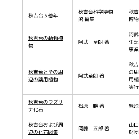
秋吉台科学博物
秋吉
秋吉台３億年
館 編集
博物
阿武
秋吉台の動物植
阿武 至朗 著
生記
物
事業
秋吉
秋吉台とその周
の周
阿武至朗 著
辺の薬用植物
用植
実行
秋吉台のフズリ
松原 勝 著
緑地
ナ化石
秋吉台および周
山口
岡藤 五郎 著
辺の化石図集
財団