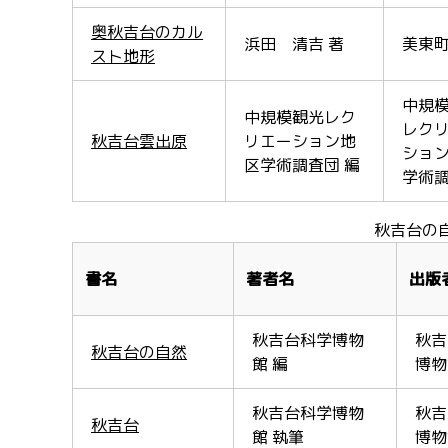
奥秋吉台のカル
浜田 清吉 著
美東
スト地形
中規
中規模観光レク
レク
秋吉台雲出原
リエーション地
ショ
区学術調査団 編
学術
秋吉台の
書名
著者名
出版
秋吉台科学博物
秋吉
秋吉台の自然
館 編
博物
秋吉台科学博物
秋吉
秋吉台
館 執筆
博物