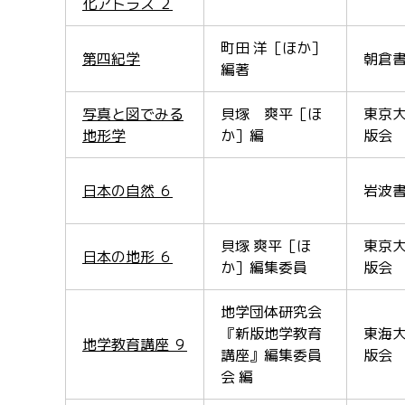
化アトラス ２
町田 洋［ほか］
第四紀学
朝倉
編著
写真と図でみる
貝塚 爽平［ほ
東京
地形学
か］編
版会
日本の自然 ６
岩波
貝塚 爽平［ほ
東京
日本の地形 ６
か］編集委員
版会
地学団体研究会
『新版地学教育
東海
地学教育講座 ９
講座』編集委員
版会
会 編