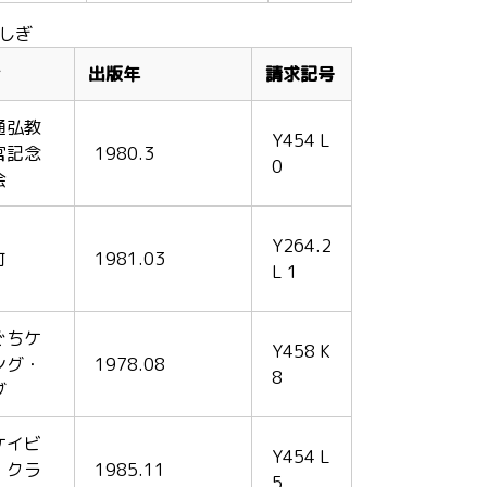
しぎ
出版年
請求記号
通弘教
Y454 L
官記念
1980.3
0
会
Y264.2
町
1981.03
L 1
ぐちケ
Y458 K
ング・
1978.08
8
ブ
ケイビ
Y454 L
・クラ
1985.11
5