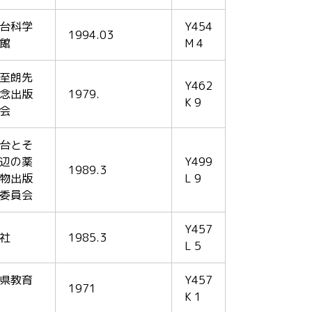
台科学
Y454
1994.03
館
M 4
至朗先
Y462
念出版
1979.
K 9
会
台とそ
辺の薬
Y499
1989.3
物出版
L 9
委員会
Y457
社
1985.3
L 5
県教育
Y457
1971
K 1