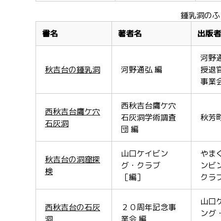
鍾乳洞のふ
書名
著者名
出版者
河野
秋吉台の鍾乳洞
河野通弘 編
授退
事業
西秋吉台鷹ケ穴
西秋吉台鷹ケ穴
石灰洞学術調査
秋芳
石灰洞
団 編
山口ケイビン
やま
秋吉台の洞窟探
グ・クラブ
ンビ
検
［編］
クラ
山口
西秋吉台の石灰
２０周年記念事
ング
洞
業会 編