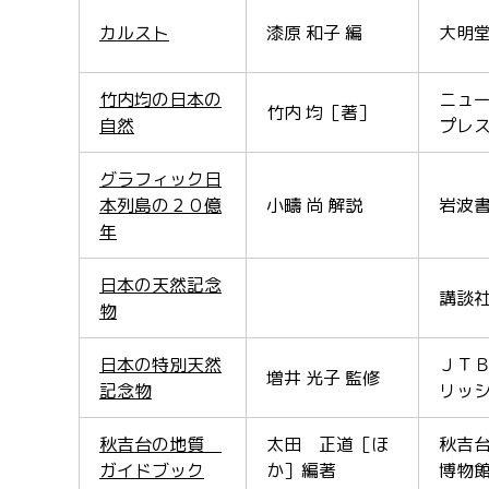
カルスト
漆原 和子 編
大明
竹内均の日本の
ニュ
竹内 均［著］
自然
プレ
グラフィック日
本列島の２０億
小疇 尚 解説
岩波
年
日本の天然記念
講談
物
日本の特別天然
ＪＴ
増井 光子 監修
記念物
リッ
秋吉台の地質
太田 正道［ほ
秋吉
ガイドブック
か］編著
博物