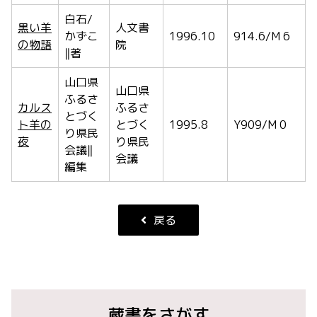
白石/
黒い羊
人文書
かずこ
1996.10
914.6/M 6
の物語
院
‖著
山口県
山口県
ふるさ
カルス
ふるさ
とづく
ト羊の
とづく
1995.8
Y909/M 0
り県民
夜
り県民
会議‖
会議
編集
戻る
蔵書をさがす