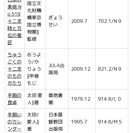
国立文
美術 N
化財機
o.518
構東京
ぎょう
十二支
2009.7
702.1/N 9
国立博
せい
時と方
物館‖
位の意
監修
匠
ちゅう
おうよ
ごくの
う/か
JULA出
十二支
りょう
2009.12
821.2/N 9
版局
のもの
‖甲骨
がたり
もじ
羊飼の
太田 愛
築地書
1979.12
914.6/L 0
食卓
人‖著
館
羊飼い
太田/
日本基
のカレ
愛人‖
督教団
1995.7
914.6/M 5
ンダー
著
出版局