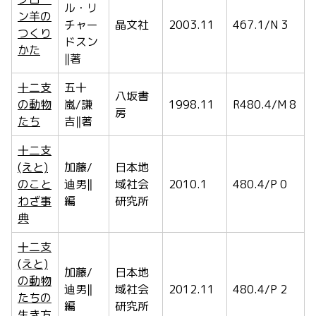
ル・リ
ン羊の
チャー
晶文社
2003.11
467.1/N 3
つくり
ドスン
かた
‖著
十二支
五十
八坂書
の動物
嵐/謙
1998.11
R480.4/M 8
房
たち
吉‖著
十二支
(えと)
加藤/
日本地
のこと
迪男‖
域社会
2010.1
480.4/P 0
わざ事
編
研究所
典
十二支
(えと)
加藤/
日本地
の動物
迪男‖
域社会
2012.11
480.4/P 2
たちの
編
研究所
生き方