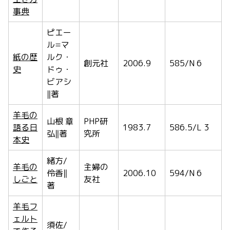
事典
ピエー
ル=マ
紙の歴
ルク・
創元社
2006.9
585/N 6
史
ドゥ・
ビアシ
‖著
羊毛の
山根 章
PHP研
語る日
1983.7
586.5/L 3
弘‖著
究所
本史
緒方/
羊毛の
主婦の
伶香‖
2006.10
594/N 6
しごと
友社
著
羊毛フ
ェルト
須佐/