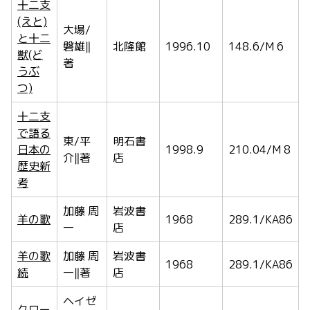
十二支
(えと)
大場/
と十二
磐雄‖
北隆館
1996.10
148.6/M 6
獣(ど
著
うぶ
つ)
十二支
で語る
東/平
明石書
日本の
1998.9
210.04/M 8
介‖著
店
歴史新
考
加藤 周
岩波書
羊の歌
1968
289.1/KA86
一
店
羊の歌
加藤 周
岩波書
1968
289.1/KA86
続
一‖著
店
ヘイゼ
クロー