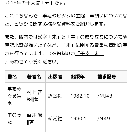
2015年の干支は「未」です。
これにちなんで、羊毛やヒツジの生態、羊飼いについてな
ど、ヒツジに関する様々な資料をご紹介します。
また、館内では漢字「未」と「羊」の成り立ちについてや
葛飾北斎が描いた羊など、「未」に関する貴重な資料の展
示を行っています。（※資料展示
「干支 未」
）あわせてご覧ください。
書名
著者名
出版者
出版年
請求記号
羊をめ
村上 春
ぐる冒
講談社
1982.10
/MU43
樹‖著
険
羊のう
直井 潔
新潮社
1980.1
/N 49
た
‖著