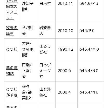
で作る
沙知子
白泉社
2013.11
594.9/P 3
絵本の
‖著
マスコ
ット
牧夫の
谷/泰‖
岩波書
2010.10
643/P 0
誕生
著
店
大垣/
まろう
ひつじ
さなゑ
1990.12
645.4/M 0
ど社
‖著
百瀬/
日本ヴ
羊の博
正香‖
ォーグ
2000.6
645.4/N 0
物誌
著
社
佐々
ひつじ
山と溪
倉/裕
2008.4
645.4/N 8
がすき
谷社
美‖文
日本の