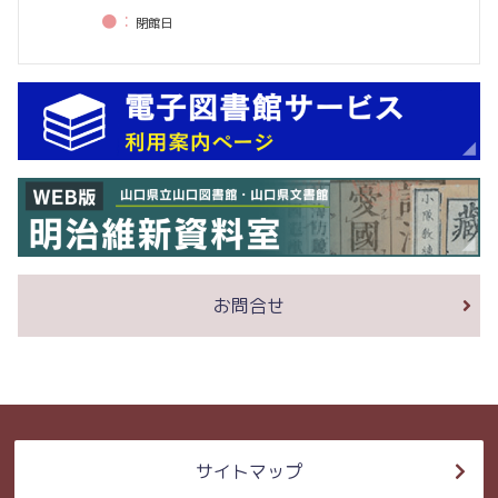
●：
閉館⽇
お問合せ
サイトマップ