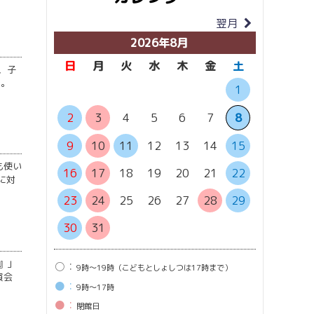
翌月
当月
2026年8月
日
月
火
水
木
金
土
日
月
、子
た。
1
6
7
2
3
4
5
6
7
8
13
1
9
10
11
12
13
14
15
も使い
20
2
16
17
18
19
20
21
22
に対
27
2
23
24
25
26
27
28
29
30
31
』」
○：
9時〜19時（こどもとしょしつは17時まで）
演会
●：
9時〜17時
●：
閉館⽇