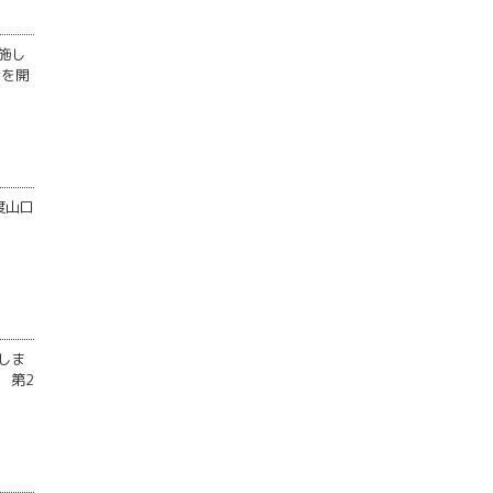
施し
会を開
度山口
しま
 第2