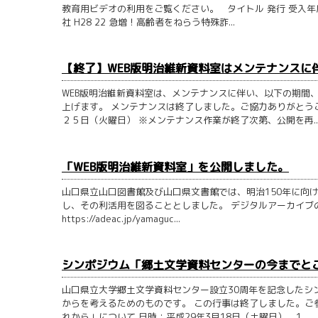
教育用ビデオの利用をご覧ください。 タイトル 発行 受入年度
社 H28 22 急増！高齢者をねらう特殊詐...
【終了】WEB版明治維新資料室はメンテナンスに
WEB版明治維新資料室は、メンテナンスに伴い、以下の期間
上げます。 メンテナンスは終了しました。ご協力ありがとう
２５日（火曜日） ※メンテナンス作業が終了次第、公開を再..
「WEB版明治維新資料室」を公開しました。
山口県立山口図書館及び山口県文書館では、明治150年に向
し、その利活用を図ることとしました。 デジタルアーカイブの概要
https://adeac.jp/yamaguc...
シンポジウム「郷土文学資料センターの今までと
山口県立大学郷土文学資料センター設立30周年を記念したシ
からを考えるためのものです。 この行事は終了しました。ご
れから」について 日時：平成29年3月18日（土曜日） 1...