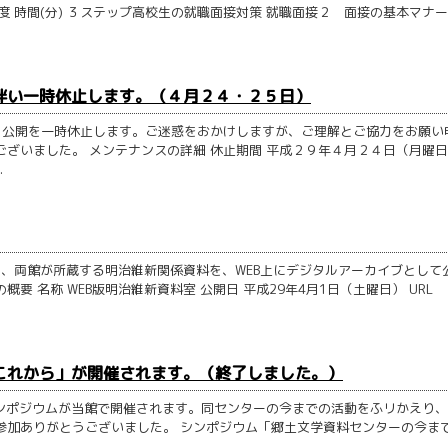
 時間(分) ３ステップ高校生の就職面接対策 就職面接２ 面接の基本マナー
伴い一時休止します。（４月２４・２５日）
、公開を一時休止します。ご迷惑をおかけしますが、ご理解とご協力をお願い
ございました。 メンテナンスの詳細 休止期間 平成２９年４月２４日（月曜
.
け、両館が所蔵する明治維新関係資料を、WEB上にデジタルアーカイブとして
 名称 WEB版明治維新資料室 公開日 平成29年4月1日（土曜日） URL
これから」が開催されます。（終了しました。）
ンポジウムが当館で開催されます。同センターの今までの活動をふリかえり
参加ありがとうございました。 シンポジウム「郷土文学資料センターの今ま