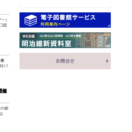
ー｣
口図
図書
お問合せ
月17
開催
」の御
な