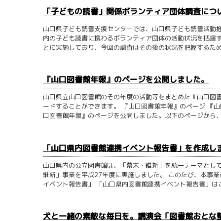
「子どもの読書」関係ボランティア団体調査につ
山口県子ども読書支援センターでは、山口県子ども読書活動
内の子ども読書に携わるボランティア団体の活動状況を把握する
とに実施しており、今回の調査はその後の状況を把握するため..
『山口図書館年報』のページを公開しました。
山口県立山口図書館のその年度の活動等をまとめた『山口図書
ードすることができます。 『山口図書館年報』のページ 『
口図書館年報』のページを公開しました。以下のページから、P.
「山口県内図書館連携イベント報告書」を作成し
山口県内の公立図書館は、「幕末・維新」を統一テーマとして
維新」事業を平成27年度に実施しました。 このたび、本事
イベント報告書」 「山口県内図書館連携イベント報告書」はこ.
犬と一緒の素敵な毎日を。講演会「図書館おとな