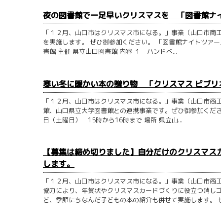
夜の図書館で一足早いクリスマスを 「図書館ナ
「１２月、山口市はクリスマス市になる。」事業（山口市商工
を実施します。 ぜひ御参加ください。 「図書館ナイトツアー」の
書館 主催 県立山口図書館 内容 １ ハンドベ...
寒い冬に暖かい本の贈り物 「クリスマス ビブリオ
「１２月、山口市はクリスマス市になる。」事業（山口市商工
館、山口県立大学図書館との連携事業です。ぜひ御参加ください。 
日（土曜日） 15時から16時まで 場所 県立山...
【募集は締め切りました】自分だけのクリスマス
します。
「１２月、山口市はクリスマス市になる。」事業（山口市商工
協力により、年賀状やクリスマスカードづくりに役立つ消し
ど、季節にちなんだ子どもの本の紹介も併せて実施します。 ぜひ