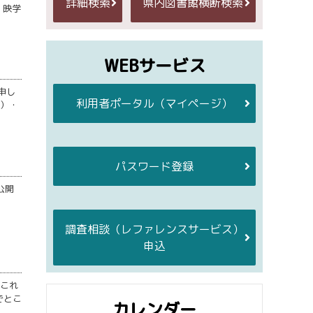
詳細検索
県内図書館横断検索
 映学
WEBサービス
申し
利用者ポータル
（マイページ）
日）・
パスワード登録
公開
調査相談
（レファレンスサービス）
申込
、これ
でとこ
カレンダー