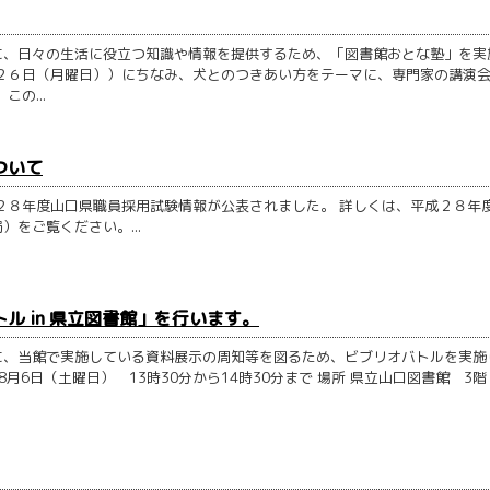
に、日々の生活に役立つ知識や情報を提供するため、「図書館おとな塾」を実
２６日（月曜日））にちなみ、犬とのつきあい方をテーマに、専門家の講演
の...
ついて
２８年度山口県職員採用試験情報が公表されました。 詳しくは、平成２８年
をご覧ください。...
 in 県立図書館」を行います。
に、当館で実施している資料展示の周知等を図るため、ビブリオバトルを実施
年8月6日（土曜日） 13時30分から14時30分まで 場所 県立山口図書館 3階