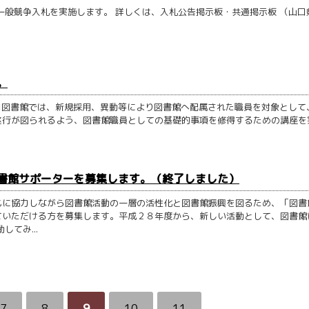
一般競争入札を実施します。 詳しくは、入札公告掲示板・共通掲示板 （山口
。
県立山口図書館では、新規採用、異動等により図書館へ配属された職員を対象として
遂行が図られるよう、図書館職員としての基礎的事項を修得するための講座を
図書館サポーターを募集します。（終了しました）
もに協力しながら図書館活動の一層の活性化と図書館振興を図るため、「図書
ていただける方を募集します。平成２８年度から、新しい活動として、図書館
てみ...
7
8
9
10
11