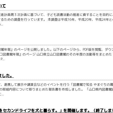
いて
推進計画第３次計画に基づいて、子ども読書活動の推進に資することを目的に
ための調査を行っています。 本調査は平成16年、平成20年、平成24年と
.
館年報』のページを公開しました。以下のページから、PDF版を閲覧、ダウ
山口図書館年報』のページ 山口県立山口図書館のその年度の活動等をまとめた
..
ました。
、連携して展示や講演会などのイベントを行う「図書館で知る やまぐちの
業の取組内容について取りまとめた報告書を作成しました。 「山口県内図書館
..
塾 セカンドライフを犬と暮らす。」を開催します。（終了しま