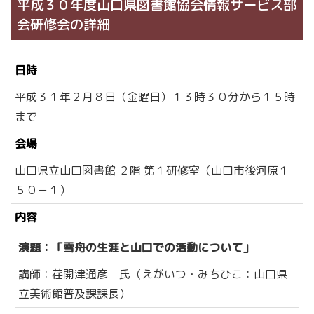
平成３０年度山口県図書館協会情報サービス部
会研修会の詳細
日時
平成３１年２月８日（金曜日）１３時３０分から１５時
まで
会場
山口県立山口図書館 ２階 第１研修室（山口市後河原１
５０－１）
内容
演題：「雪舟の生涯と山口での活動について」
講師：荏開津通彦 氏（えがいつ・みちひこ：山口県
立美術館普及課課長）