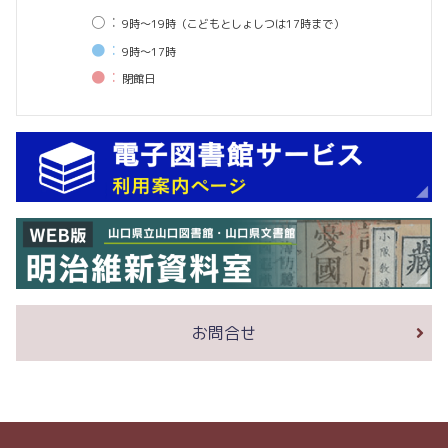
○：
9時〜19時（こどもとしょしつは17時まで）
●：
9時〜17時
●：
閉館⽇
お問合せ