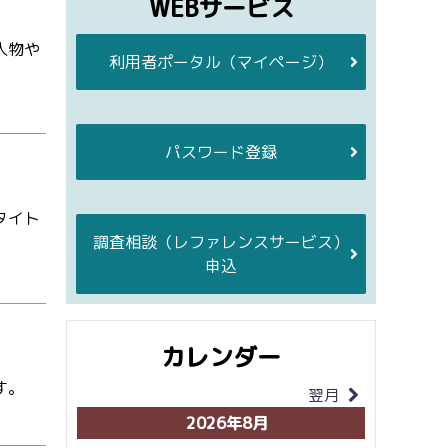
WEBサービス
人物や
利用者ポータル
（マイページ）
パスワード登録
タイト
調査相談
（レファレンスサービス）
申込
カレンダー
す。
翌月
当月
2026年8月