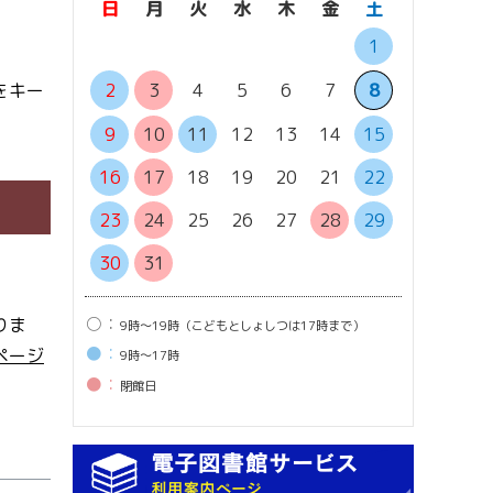
日
月
火
水
木
金
土
日
月
1
6
7
2
3
4
5
6
7
8
をキー
13
1
9
10
11
12
13
14
15
20
2
16
17
18
19
20
21
22
27
2
23
24
25
26
27
28
29
30
31
○：
りま
9時〜19時（こどもとしょしつは17時まで）
●：
ページ
9時〜17時
●：
閉館⽇