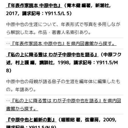
『年表作家読本 中原中也』
（青木健 編著，新潮社，
2017，請求記号：Y911.5/L 5）
中原中也の生涯について、年表形式で写真を多用しなが
ら解説した本。作品・著書人名索引あり。
…
『年表作家読本 中原中也』を県内図書館から探す。
『私の上に降る雪は わが子中原中也を語る』
（中原フク
述，村上護 編，講談社，1998，請求記号：Y911.5/M
8）
中原中也の母親が語る息子の生涯を編年体に編集したも
の。年譜あり。
…
『私の上に降る雪は わが子中原中也を語る』を県内図
書館から探す。
『中原中也と維新の影』
（堀雅昭 著，弦書房，2009，
請求記号：Y911.5/N 9）