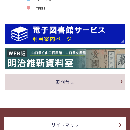
9時〜17時
●：
閉館⽇
お問合せ
サイトマップ