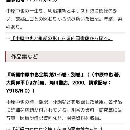
中原中也の一生を、明治維新とキリスト教に関係の深
い、故郷山口との関わりから読み解いた伝記。年譜、索
引あり。
…
『中原中也と維新の影』を県内図書館から探す。
作品集など
『新編中原中也全集 第1-5巻・別巻』
（（中原中也 著，
大岡昇平 [ほか]編，角川書店，2000，請求記号：
Y918/N 0））
中原中也の詩、翻訳、評論などを収録した全集。各作品
に詳細な解題が付されている。別巻の資料・研究篇には
写真・図版や伝記資料など、関係資料を収録。
…
『新編中原中也全集』を県内図書館から探す。