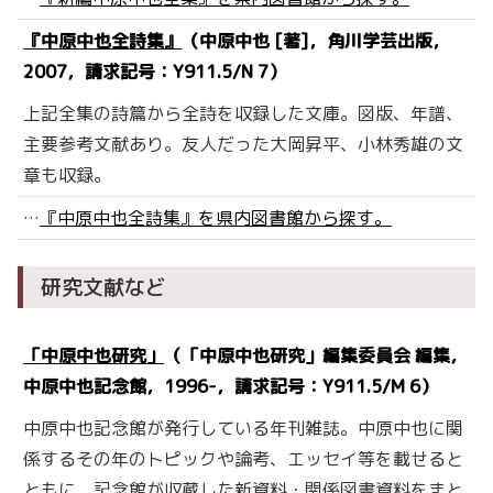
『中原中也全詩集』
（中原中也 [著]，角川学芸出版，
2007，請求記号：Y911.5/N 7）
上記全集の詩篇から全詩を収録した文庫。図版、年譜、
主要参考文献あり。友人だった大岡昇平、小林秀雄の文
章も収録。
…
『中原中也全詩集』を県内図書館から探す。
研究文献など
「中原中也研究」
（「中原中也研究」編集委員会 編集，
中原中也記念館，1996-，請求記号：Y911.5/M 6）
中原中也記念館が発行している年刊雑誌。中原中也に関
係するその年のトピックや論考、エッセイ等を載せると
ともに、記念館が収蔵した新資料・関係図書資料をまと