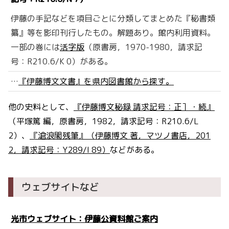
伊藤の手記などを項目ごとに分類してまとめた『秘書類
纂』等を影印刊行したもの。解題あり。館内利用資料。
一部の巻には
活字版
（原書房，1970-1980，請求記
号：R210.6/K 0）がある。
…
『伊藤博文文書』を県内図書館から探す。
他の史料として、
『伊藤博文秘録 請求記号：正］・続』
（平塚篤 編，原書房，1982，請求記号：R210.6/L
2）、
『滄浪閣残筆』（伊藤博文 著，マツノ書店，201
2，請求記号：Y289/I 89）
などがある。
ウェブサイトなど
光市ウェブサイト：伊藤公資料館ご案内