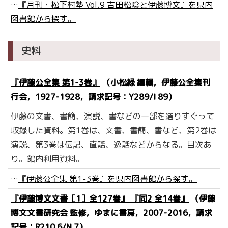
…
『月刊・松下村塾 Vol.9 吉田松陰と伊藤博文』を県内
図書館から探す。
史料
『伊藤公全集 第1-3巻』
（小松緑 編輯，伊藤公全集刊
行会，1927-1928，請求記号：Y289/I 89）
伊藤の文書、書簡、演説、書などの一部を選りすぐって
収録した資料。第1巻は、文書、書簡、書など、第2巻は
演説、第3巻は伝記、直話、逸話などからなる。目次あ
り。館内利用資料。
…
『伊藤公全集 第1-3巻』を県内図書館から探す。
『伊藤博文文書［1］全127巻』 『同2 全14巻』
（伊藤
博文文書研究会 監修，ゆまに書房，2007-2016，請求
記号：R210.6/N 7）