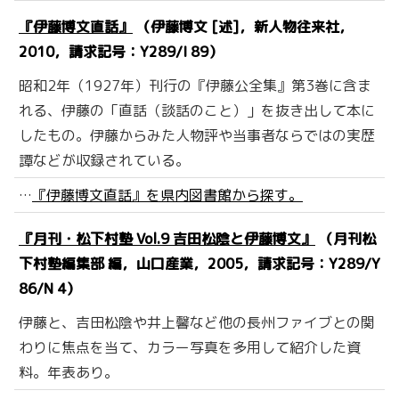
『伊藤博文直話』
（伊藤博文 [述]，新人物往来社，
2010，請求記号：Y289/I 89）
昭和2年（1927年）刊行の『伊藤公全集』第3巻に含ま
れる、伊藤の「直話（談話のこと）」を抜き出して本に
したもの。伊藤からみた人物評や当事者ならではの実歴
譚などが収録されている。
…
『伊藤博文直話』を県内図書館から探す。
『月刊・松下村塾 Vol.9 吉田松陰と伊藤博文』
（月刊松
下村塾編集部 編，山口産業，2005，請求記号：Y289/Y
86/N 4）
伊藤と、吉田松陰や井上馨など他の長州ファイブとの関
わりに焦点を当て、カラー写真を多用して紹介した資
料。年表あり。