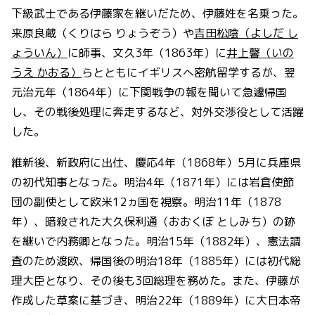
下級武士である伊藤家を継いだため、伊藤姓を名乗った。
来原良蔵（くりはら りょうぞう）や
吉田松陰（よしだ し
ょういん）
に師事、文久3年（1863年）に
井上馨（いの
うえ かおる）
らとともにイギリスへ密航留学するが、翌
元治元年（1864年）に下関戦争の報を聞いて急遽帰国
し、その戦後処理に奔走するなど、対外交渉役として活躍
した。
維新後、新政府に出仕、慶応4年（1868年）5月に兵庫県
の初代知事となった。明治4年（1871年）には岩倉使節
団の副使として欧米12ヵ国を視察。明治11年（1878
年）、暗殺された大久保利通（おおくぼ としみち）の跡
を継いで内務卿となった。明治15年（1882年）、憲法調
査のため渡欧、帰国後の明治18年（1885年）には初代総
理大臣となり、その後も3回総理を務めた。また、伊藤が
作成した草案に基づき、明治22年（1889年）に大日本帝