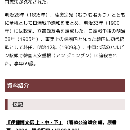
国憲法が発布された。
明治28年（1895年）、陸奥宗光（むつ むねみつ）ととも
に全権として日清戦争講和をまとめ、明治33年（1900
年）には政党、立憲政友会を結成した。日露戦争後の明治
38年（1905年）、事実上の保護国となった韓国に初代統
監として赴任、明治42年（1909年）、中国北部のハルビ
ン駅頭で韓国人安重根（アン ジュングン）に暗殺され
た。享年69歳。
資料紹介
伝記
『伊藤博文伝 上・中・下』
（春畝公追頌会 編，原書