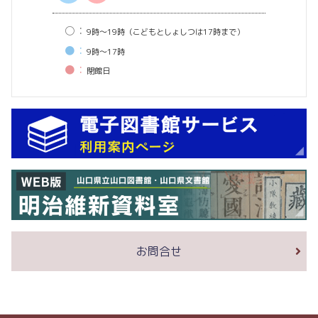
○：
9時〜19時（こどもとしょしつは17時まで）
●：
9時〜17時
●：
閉館⽇
お問合せ