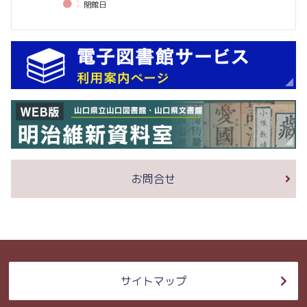
●：
閉館⽇
お問合せ
サイトマップ