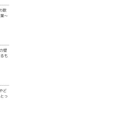
の歌
言葉～
の壁
いるも
やど
にとっ