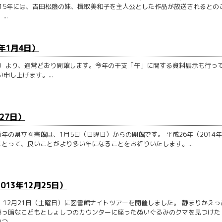
015年には、吉田松陰の妹、楫取美和子を主人公とした作品が放送されるとの
..
年1月4日）
日）より、通常どおり開館します。今年の干支「午」に関する資料展示も行っ
し上げます。...
27日）
の県立図書館は、1月5日（日曜日）からの開館です。 平成26年（2014
とって、良いことがより多い年になることをお祈りいたします。...
013年12月25日）
12月21日（土曜日）に図書館ナイトツアーを開催しました。 静まりかえっ
真っ暗なこどもとしょしつのカウンターに座ったぬいぐるみのクマを見つけた
...