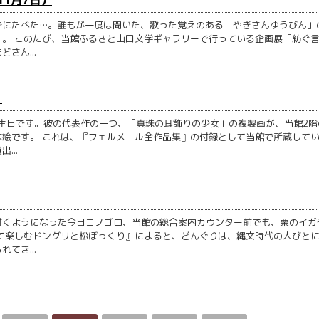
ずにたべた…。誰もが一度は聞いた、歌った覚えのある「やぎさんゆうびん」
。 このたび、当館ふるさと山口文学ギャラリーで行っている企画展「紡ぐ
さん...
）
誕生日です。彼の代表作の一つ、「真珠の耳飾りの少女」の複製画が、当館2階
絵です。 これは、『フェルメール全作品集』の付録として当館で所蔵して
...
付くようになった今日コノゴロ、当館の総合案内カウンター前でも、栗のイガ
て楽しむドングリと松ぼっくり』によると、どんぐりは、縄文時代の人びと
てき...