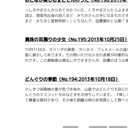
〽しろやぎさんからおてがみついた、くろやぎさんたらよま
詞は、周南市出身の詩人まど・みちおさんの手になるものです
まど・みちおと星野哲郎～」にちなんで、図書館おとな塾「まど
真珠の耳飾りの少女（No.195:2013年10月25日
10月31日は、オランダの画家、ヨハネス・フェルメールの
面に展示してあります。もの問いたげな少女の表情が印象的な
のです。この複製画は貸出しができませんが、図書のほうは貸出
どんぐりの季節（No.194:2013年10月18日）
少しずつ街路樹の葉が色づき始め、山道ではどんぐりも目に
んぐりのマスコットがみなさまをお持ちしています。 『探し
て貴重な食料であり、その後も飢饉の時の非常食として食べられ