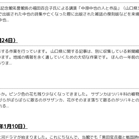
也記念館名誉館長の福田百合子氏による講演「中原中也の人と作品」（山口県
で出版された中也の詩集や亡くなった際に出版された雑誌の復刻版などを来
...
月24日）
する作業を行っています。 山口県に関する記事は、別に収集している新聞
ます。地域の情報を永く遺していくための大切な作業です。 ほんの一年前
ま...
か。ピンク色の花も残り少なくなってきました。 サザンカはツバキ科の植
びらがばらばらに散るのがサザンカ、花がそのまま落ちて散るのがツバキと
...
年1月10日）
大河ドラマが始まりました。これにちなんで、当館でも「黒田官兵衛と戦国時