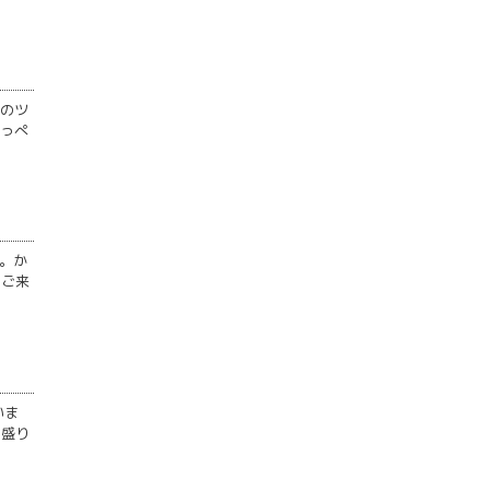
前のツ
ほっぺ
。か
、ご来
いま
も盛り