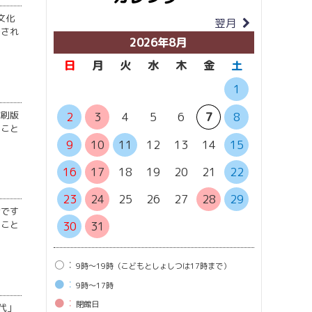
文化
翌月
当月
場され
2026年8月
日
月
火
水
木
金
土
日
月
1
縮刷版
6
7
2
3
4
5
6
7
8
のこと
13
1
9
10
11
12
13
14
15
20
2
16
17
18
19
20
21
22
27
2
23
24
25
26
27
28
29
物です
のこと
30
31
○：
9時〜19時（こどもとしょしつは17時まで）
●：
9時〜17時
●：
閉館⽇
代」