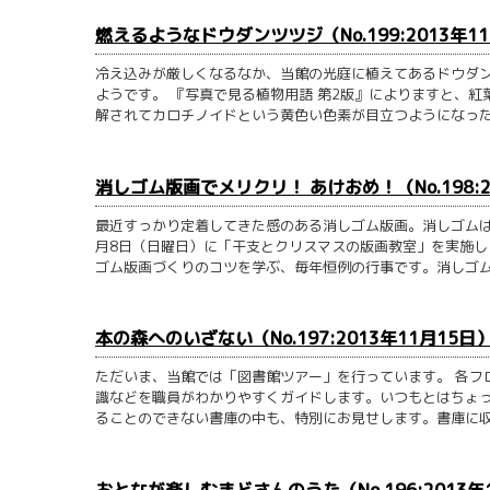
燃えるようなドウダンツツジ（No.199:2013年1
冷え込みが厳しくなるなか、当館の光庭に植えてあるドウダ
ようです。 『写真で見る植物用語 第2版』によりますと、
解されてカロチノイドという黄色い色素が目立つようになったり
消しゴム版画でメリクリ！ あけおめ！（No.198:2
最近すっかり定着してきた感のある消しゴム版画。消しゴムは
月8日（日曜日）に「干支とクリスマスの版画教室」を実施
ゴム版画づくりのコツを学ぶ、毎年恒例の行事です。消しゴム版
本の森へのいざない（No.197:2013年11月15日
ただいま、当館では「図書館ツアー」を行っています。 各フ
識などを職員がわかりやすくガイドします。いつもとはちょっ
ることのできない書庫の中も、特別にお見せします。書庫に収め
おとなが楽しむまどさんのうた（No.196:2013年