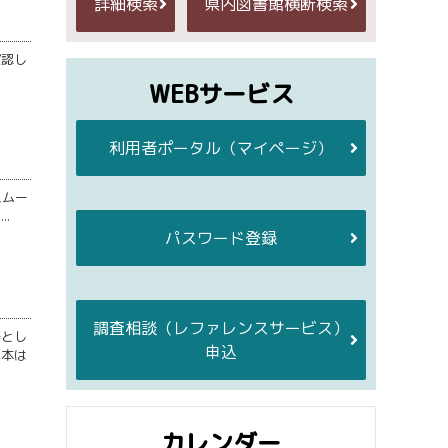
詳細検索
県内図書館横断検索
確認し
WEBサービス
利用者ポータル
（マイページ）
スムー
.
パスワード登録
調査相談
（レファレンスサービス）
美とし
申込
る本は
カレンダー