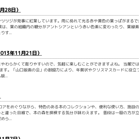
1月28日）
ンツツジが見事に紅葉しています。雨にぬれて光る赤や黄色の葉っぱがまるで
紅葉は、葉の組織内の糖分がアントシアンという赤い色素に変わったり、葉緑
す...
013年11月21日）
やわらかくて彫りやすいので、気軽に楽しむことができますよね。 当館では
します。「山口版画の会」の御協力により、年賀状やクリスマスカードに役立
...
）
ロアをめぐりながら、特色のある本のコレクションや、便利な使い方、施設
と違った目線で、本の森を探検する気分が味わえます。 普段は一般の方が
ら...
11月7日）