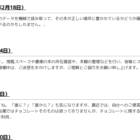
年2月18日）
のデータを機械で読み取って、その本が正しい場所に置かれているかどうか
るのかもしれません。...
14日）
ます。 閲覧スペースや書庫の本の所在確認や、本棚の整理などを行い、皆様に
館中は、ご迷惑をおかけしますが、ご理解とご協力をお願い申し上げます。..
7日）
ね。 「誰に？」「誰から？」も気になりますが、最近では、自分へのご褒
当館ではチョコレートそのものは扱っておりませんが、チョコレートに関す
用...
30日）