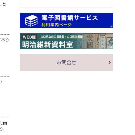
こと
ており
お問合せ
年）
た閉
り、