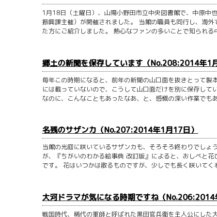
1月18日（土曜日）、山陽小野田市立中央図書館で、中原中
振興課主催）が開催されました。 当館の職員も同行し、海外
た方にご紹介しました。 熱心なファンの多いことで知られる中也
郷土の新聞を保存しています（No.208:2014年1
毎年この時期になると、前年の新聞の山口面を抜きとって製本
には載っていないので、こうして山口面だけを別に保存してい
なのに、こんなこともあったなあ、と、感慨の深い作業でもあり
名残のサザンカ（No.207:2014年1月17日）
当館の光庭に咲いているサザンカも、そろそろ終わりでしょう
が、『ちがいのわかる絵事典 改訂版』によると、おしべと花
です。 花はいつかは散るものですが、少しでも長く咲いてくれる
大河ドラマが気になる時期ですね（No.206:2014
戦国時代、稀代の軍師と呼ばれた黒田官兵衛を主人公にした