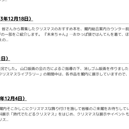
3年12月18日）
、皆さんから募集したクリスマスのおすすめ本を、館内総合案内カウンター
の一部をご紹介します。 『未来ちゃん』…おかっぱ頭ではんてんを着て、
...
1日）
盛況でした。 山口版画の会の方によるご指導の下、消しゴム版画を作りました
クリスマスライブラリー」の期間中は、各作品を館内に展示していますので
3年12月4日）
 館内そこかしこにクリスマスな飾り付けを施して皆様のご来館をお待ちして
料展示「時代でたどるクリスマス」をはじめ、クリスマスな展示やイベント
...