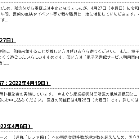
のため、残念ながら委嘱式は中止となりましたが、4月27日（水曜日）に令和
1年間、書架の点検やイベント等で我々職員と一緒に活動していただきます。
...
27日）
会に、普段来館することが難しい方はぜひお立ち寄りください。 また、電
っくり過ごしたい方におすすめです。使い方は「電子図書館サービス利用案
...
：2022年4月19日）
無料相談会を実施しています。 やまぐち産業振興財団所属の地域連携知財コ
にお申し込みください。 直近の開催日は4月26日（火曜日）です。詳しくは
.
22年4月8日）
ベース」（通称「レファ協」）への事例登録件数が規定数を超えたため、国立