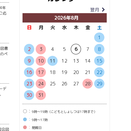
4年
翌月
当月
ご応
2026年8月
日
月
火
水
木
金
土
日
月
1
子図書
6
7
2
3
4
5
6
7
8
内のペ
13
1
9
10
11
12
13
14
15
20
2
16
17
18
19
20
21
22
27
2
23
24
25
26
27
28
29
ーデ
、
30
31
○：
9時〜19時（こどもとしょしつは17時まで）
●：
9時〜17時
●：
閉館⽇
国会図