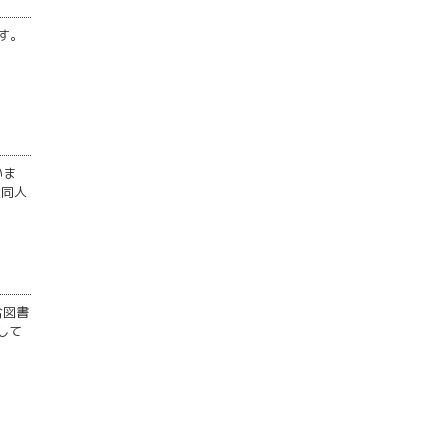
す。
いま
性同人
合図書
して