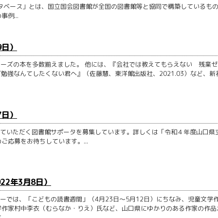
タベース」とは、国立国会図書館が全国の図書館等と協同で構築しているも
例...
9日）
リーズの本を多数揃えました。 他には、『会社では教えてもらえない 残業ゼ
『勉強なんてしたくない君へ』（佐藤慧、東洋館出版社、2021.03）など、新
7日）
動していただく図書館サポータを募集しています。詳しくは「令和４年度山口県
応募をお待ちしています。...
22年3月8日）
ナーでは、「こどもの読書週間」（4月23日～5月12日）にちなみ、児童文学
学作家村中李衣（むらなか・りえ）氏など、山口県にゆかりのある作家の作品
.