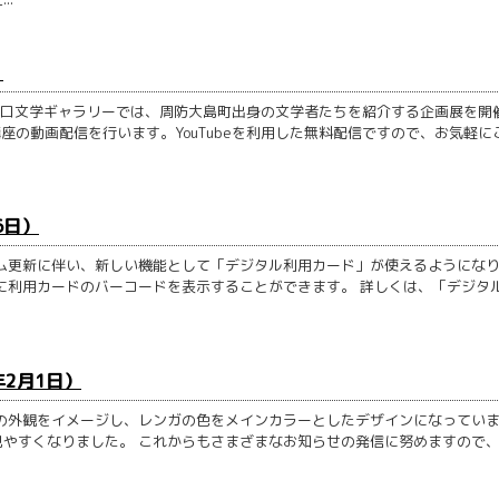
）
と山口文学ギャラリーでは、周防大島町出身の文学者たちを紹介する企画展を開
座の動画配信を行います。YouTubeを利用した無料配信ですので、お気軽に
6日）
ム更新に伴い、新しい機能として「デジタル利用カード」が使えるようにな
に利用カードのバーコードを表示することができます。 詳しくは、「デジタ
年2月1日）
の外観をイメージし、レンガの色をメインカラーとしたデザインになってい
やすくなりました。 これからもさまざまなお知らせの発信に努めますので