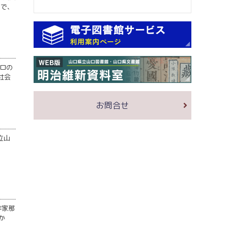
ので、
ロの
社会
お問合せ
立山
作家那
か