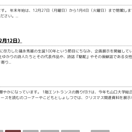
。 年末年始は、12月27日（月曜日）から1月4日（火曜日）まで閉館しま
さい。...
2月12日）
に尽力した礒永秀雄の生誕100年という節目にちなみ、企画展示を開催して
土ゆかりの詩人たちとその代表作品や、詩誌『駱駝』やその後継誌である女
り...
やかになっています。 1階エントランスの飾り付けは、今年も山口大学総
ュースを読むのコーナーやこどもとしょしつでは、クリスマス関連資料を展示