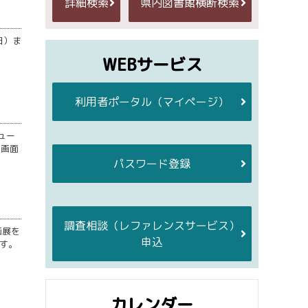
詳細検索
県内図書館横断検索
日）ま
WEBサービス
利用者ポータル
（マイページ）
ュー
細画面
パスワード登録
調査相談
（レファレンスサービス）
画展を
申込
す。
カレンダー