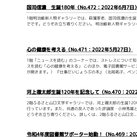
国司信濃 生誕180年（No.472：2022年6月7日
1階明治維新人物ギャラリーでは、萩藩家老、国司信濃の生誕1
でです。どうぞお立ち寄りください。 明治維新人物ギャラリー
心の健康を考える（No.471：2022年5月27日）
1階「ニュースを読む」のコーナーでは、ストレスについて知
スを読む「心の健康を考える」 このほか、電子図書館サービ
が開きます。） 『仕事だいじょうぶの本』（北岡祐子、ペンコム
河上徹太郎生誕120年を記念して（No.470：202
2階ふるさと山口文学ギャラリーでは、河上徹太郎の生誕12
行っています。また、共通の友人であった評論家・小林秀雄と
どうぞお立ち寄りください。 詳しくは、2階ふるさと山口文...
令和4年度図書館サポーター始動！（No.469：20