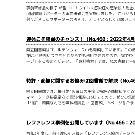
事前研修会の様子 新型コロナウイルス感染症の感染拡大防止
度図書館サポーターの事前研修会を実施しました。 これから
募くださったサポーターの皆さま、どうぞよろしくお願いします
連休こそ読書のチャンス！（No.468：2022年4月
県立図書館はゴールデンウィーク中も開館しています。この機
館は24時間いつでもどこからでも利用できますので、家でゆ
ージ」をご参照ください。 「資料検索」では、紙の書籍と一緒に
特許・商標に関するお悩みは図書館で解決（No.467
県立図書館では、毎月第4火曜日の午後に特許や商標に関する
ィネーターが秘密厳守で個別相談に応じますので、ぜひお気軽
「特許・商標なんでも無料相談会 in 図書館」のページをご参..
レファレンス事例を公開しています（No.466：20
令和3年度も、前年度に引き続き「レファレンス協同データ