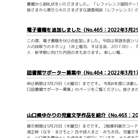
書館から御礼状をいただきました。 「レファレンス協同デー
皆さまから寄せられたさまざまな調査相談（レファレンス）の事
電子書籍を追加しました（No.465：2022年3月2
この度、電子書籍を662点追加しました。今回は英語多読シ
人の段取りのキホン』（井上龍司、すばる舎、2017.06）、
人・新学期に向けた内容の本もあります。 新しい電...
図書館サポーター募集中（No.464：2022年3月1
申込期限は3月29日（火曜日）までです。 令和4年度に活
口図書館サポーター募集」のページをご覧ください。皆さまのご
山口県ゆかりの児童文学作品を紹介（No.463：20
展示期間は5月26日（木曜日）までです。 2階資料展示コー
須正幹（なす・まさもと）氏や詩人まど・みちお氏、児童文
ら、山口県を舞台とした作品をご紹介しています。どうぞお立..