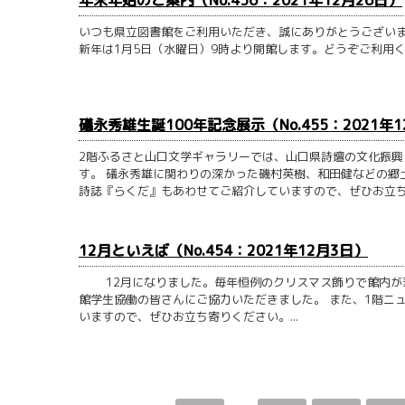
いつも県立図書館をご利用いただき、誠にありがとうございます
新年は1月5日（水曜日）9時より開館します。どうぞご利用くだ
礒永秀雄生誕100年記念展示（No.455：2021年1
2階ふるさと山口文学ギャラリーでは、山口県詩壇の文化振興
す。 礒永秀雄に関わりの深かった磯村英樹、和田健などの郷
詩誌『らくだ』もあわせてご紹介していますので、ぜひお立ち寄
12月といえば（No.454：2021年12月3日）
12月になりました。毎年恒例のクリスマス飾りで館内が華
館学生協働の皆さんにご協力いただきました。 また、1階ニ
いますので、ぜひお立ち寄りください。...